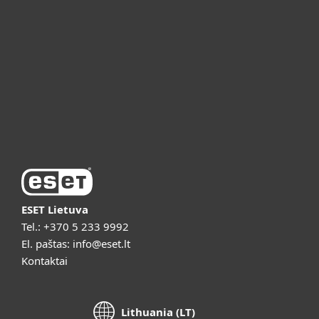
ESET partneriams
ESET pagalba
Apie ESET
Vaizdo pristatymai
ESET Lietuva
Tel.:
+370 5 233 9992
El. paštas:
info@eset.lt
Kontaktai
Lithuania (LT)