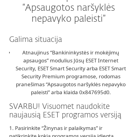
“Apsaugotos naršyklės
nepavyko paleisti”
Galima situacija
Atnaujinus “Bankininkystės ir mokėjimų
apsaugos” modulius Jūsų ESET Internet
Security, ESET Smart Security arba ESET Smart
Security Premium programose, rodomas
pranešimas “Apsaugotos naršyklės nepavyko
paleisti” arba klaida 0x847695d0.
SVARBU! Visuomet naudokite
naujausią ESET programos versiją
1. Pasirinkite “Žinynas ir palaikymas” ir
patikrinkite kokia programos versija įdiegta.