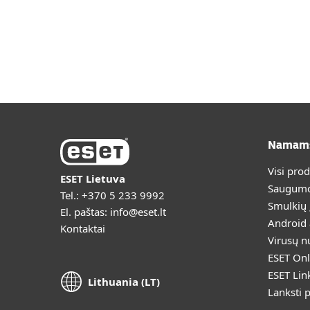
Namam
Visi pro
ESET Lietuva
Saugumo
Tel.:
+370 5 233 9992
Smulkių
El. paštas:
info@eset.lt
Android
Kontaktai
Virusų n
ESET Onl
ESET Lin
Lithuania (LT)
Lanksti 