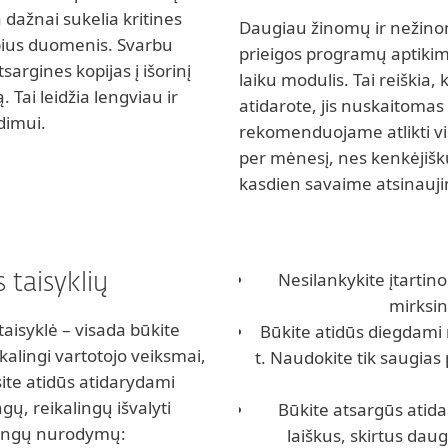
dažnai sukelia kritines
Daugiau žinomų ir nežinomų
rbius duomenis. Svarbu
prieigos programų aptikim
sargines kopijas į išorinį
laiku modulis. Tai reiškia, 
. Tai leidžia lengviau ir
atidarote, jis nuskaitoma
dimui.
rekomenduojame atlikti vi
per mėnesį, nes kenkėjišk
kasdien savaime atsinauji
Nesilankykite įtartin
 taisyklių
mirksin
taisyklė – visada būkite
Būkite atidūs diegdami
kalingi vartotojo veiksmai,
t. Naudokite tik saugias
ūsite atidūs atidarydami
gų, reikalingų išvalyti
Būkite atsargūs atida
dingų nurodymų:
laiškus, skirtus da