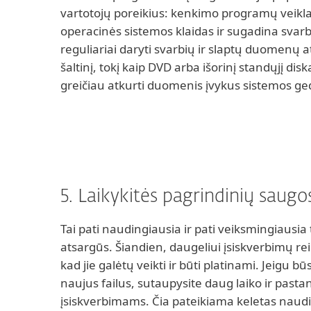
vartotojų poreikius: kenkimo programų veikla 
operacinės sistemos klaidas ir sugadina sva
reguliariai daryti svarbių ir slaptų duomenų at
šaltinį, tokį kaip DVD arba išorinį standųjį diską
greičiau atkurti duomenis įvykus sistemos ge
5. Laikykitės pagrindinių saugos
Tai pati naudingiausia ir pati veiksmingiausia 
atsargūs. Šiandien, daugeliui įsiskverbimų rei
kad jie galėtų veikti ir būti platinami. Jeigu b
naujus failus, sutaupysite daug laiko ir pastan
įsiskverbimams. Čia pateikiama keletas nau