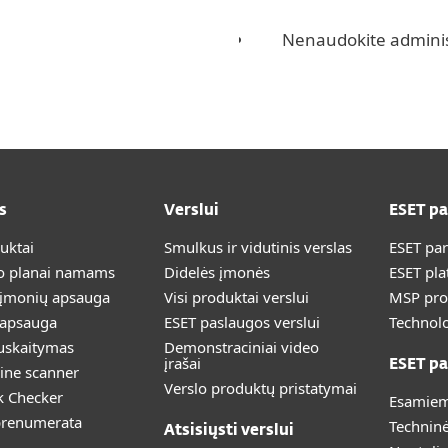
Nenaudokite adminis
s
Verslui
ESET p
duktai
Smulkus ir vidutinis verslas
ESET pa
 planai namams
Didelės įmonės
ESET pla
 įmonių apsauga
Visi produktai verslui
MSP pr
 apsauga
ESET paslaugos verslui
Technolo
uskaitymas
Demonstraciniai video
įrašai
ESET pa
ine scanner
Verslo produktų pristatymai
k Checker
Esamiem
prenumerata
Technin
Atsisiųsti verslui