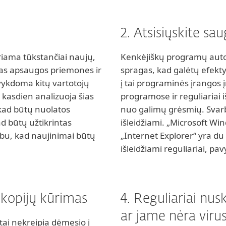
2. Atsisiųskite sa
riama tūkstančiai naujų,
Kenkėjiškų programų autor
mas apsaugos priemones ir
spragas, kad galėtų efekty
 vykdoma kitų vartotojų
į tai programinės įrangos 
i kasdien analizuoja šias
programose ir reguliariai 
 kad būtų nuolatos
nuo galimų grėsmių. Svarbu
d būtų užtikrintas
išleidžiami. „Microsoft Win
bu, kad naujinimai būtų
„Internet Explorer“ yra d
išleidžiami reguliariai, pav
 kopijų kūrimas
4. Reguliariai nus
ar jame nėra viru
ai nekreipia dėmesio į