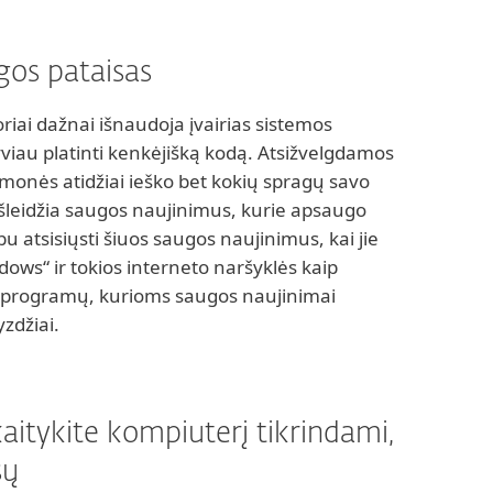
ugos pataisas
iai dažnai išnaudoja įvairias sistemos
viau platinti kenkėjišką kodą. Atsižvelgdamos
įmonės atidžiai ieško bet kokių spragų savo
išleidžia saugos naujinimus, kurie apsaugo
 atsisiųsti šiuos saugos naujinimus, kai jie
dows“ ir tokios interneto naršyklės kaip
u programų, kurioms saugos naujinimai
yzdžiai.
kaitykite kompiuterį tikrindami,
sų