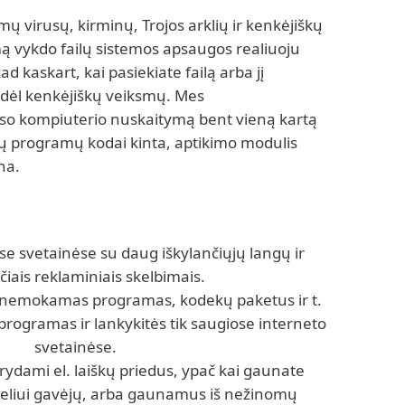
 virusų, kirminų, Trojos arklių ir kenkėjiškų
ą vykdo failų sistemos apsaugos realiuoju
kad kaskart, kai pasiekiate failą arba jį
s dėl kenkėjiškų veiksmų. Mes
so kompiuterio nuskaitymą bent vieną kartą
ų programų kodai kinta, aptikimo modulis
na.
ose svetainėse su daug iškylančiųjų langų ir
čiais reklaminiais skelbimais.
 nemokamas programas, kodekų paketus ir t.
 programas ir lankykitės tik saugiose interneto
svetainėse.
rydami el. laiškų priedus, ypač kai gaunate
ugeliui gavėjų, arba gaunamus iš nežinomų