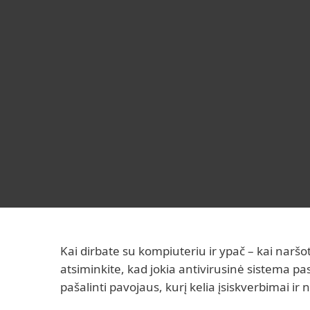
Namams
Verslui
LT
Techninė pagalba
D.U.K.
Saugumo
Namų apsauga
Atsisiųsti
Kai dirbate su kompiuteriu ir ypač – kai naršo
atsiminkite, kad jokia antivirusinė sistema pas
pašalinti pavojaus, kurį kelia įsiskverbimai ir