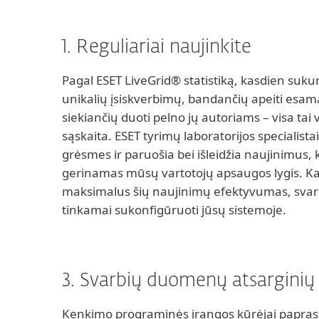
1. Reguliariai naujinkite
Pagal ESET LiveGrid® statistiką, kasdien suku
unikalių įsiskverbimų, bandančių apeiti esa
siekiančių duoti pelno jų autoriams – visa tai
sąskaita. ESET tyrimų laboratorijos specialista
grėsmes ir paruošia bei išleidžia naujinimus,
gerinamas mūsų vartotojų apsaugos lygis. Ka
maksimalus šių naujinimų efektyvumas, svar
tinkamai sukonfigūruoti jūsų sistemoje.
3. Svarbių duomenų atsarginių
Kenkimo programinės įrangos kūrėjai paprast