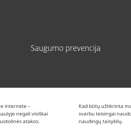
Apie ESET
 prevencija
Kodėl ESET?
Saugumo prevencija
te internete –
Kad būtų užtikrinta ma
aulyje negali visiškai
svarbu teisingai naudot
 nuotolinės atakos.
naudingų taisyklių.