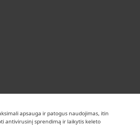
Platintojai
Parduotuvė
Lithuania (LT)
Pagalba namams
Klientams
ksimali apsauga ir patogus naudojimas, itin
i antivirusinį sprendimą ir laikytis keleto