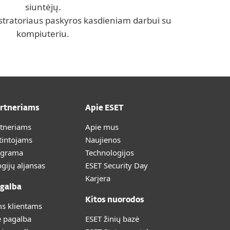
siuntėjų.
tratoriaus paskyros kasdieniam darbui su
kompiuteriu.
artneriams
Apie ESET
rtneriams
Apie mus
tintojams
Naujienos
ograma
Technologijos
gijų aljansas
ESET Security Day
Karjera
galba
Kitos nuorodos
s klientams
ė pagalba
ESET žinių bazė