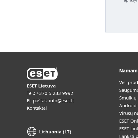
Namam
Visi pro
ESET Lietuva
Saugumo
Tel.:
+370 5 233 9992
Smulkių
El. paštas:
info@eset.lt
Android
Kontaktai
Virusų n
ESET Onl
ESET Lin
Lithuania (LT)
Lanksti 