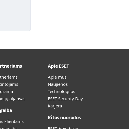
artneriams
Apie ESET
rtneriams
Apie mus
tintojams
Naujienos
ograma
Technologijos
gijų aljansas
ESET Security Day
Karjera
galba
Kitos nuorodos
s klientams
ė pagalba
ESET žinių bazė