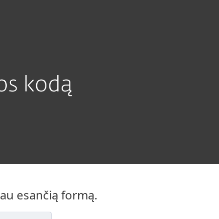
Platintojai
Parduotuvė
Lithuania (LT)
Pagalba namams
Klientams
os kodą
iau esančią formą.