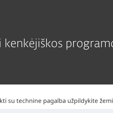
Apie ESET
Kodėl ESET?
ti kenkėjiškos program
ti su technine pagalba užpildykite žem