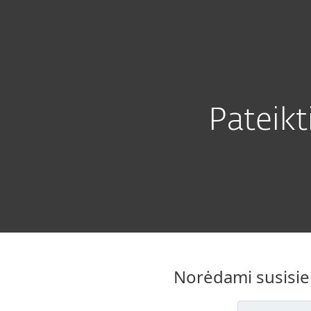
Namams
Verslui
LT
Techninė pagalba
Grėsmių valdymas
Namų apsauga
Atsisiųsti
Pateik
Norėdami susisiek