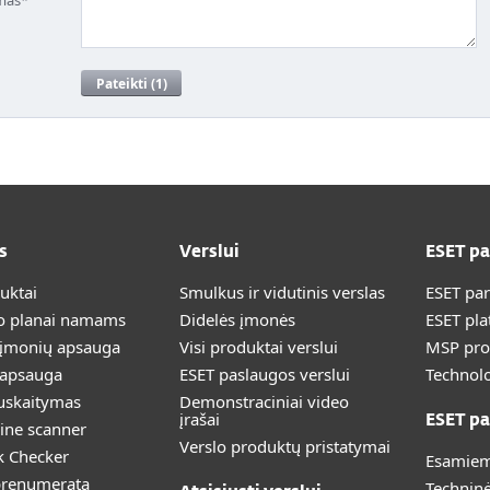
s
Verslui
ESET p
duktai
Smulkus ir vidutinis verslas
ESET pa
 planai namams
Didelės įmonės
ESET pla
 įmonių apsauga
Visi produktai verslui
MSP pr
 apsauga
ESET paslaugos verslui
Technolo
uskaitymas
Demonstraciniai video
įrašai
ESET pa
ine scanner
Verslo produktų pristatymai
k Checker
Esamiem
prenumerata
Technin