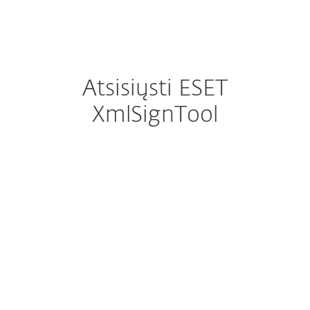
MENU
Atsisiųsti ESET
XmlSignTool
Konfigūruoti atsisiuntimus
ATSISIŲSTI