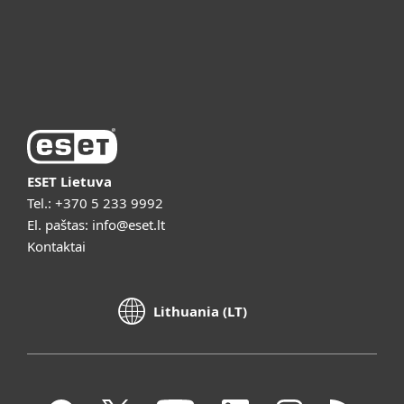
Apie ESET
Vaizdo pristatymai
ESET Lietuva
Tel.:
+370 5 233 9992
El. paštas:
info@eset.lt
Kontaktai
Lithuania (LT)