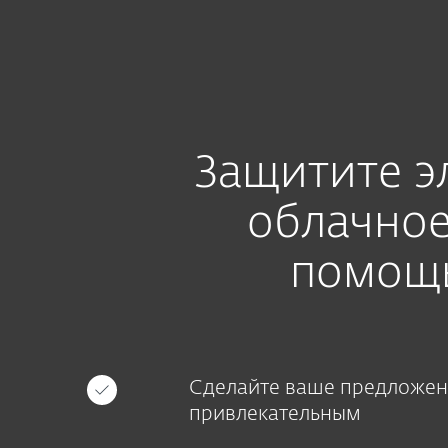
Для дома
Для бизнес
LV-RU
Для бизнеса
Microsoft 365 and Oned
Платформа
Решения
Защитите эл
облачное
помощью
Сделайте ваше предложен
привлекательным