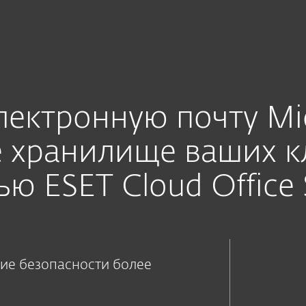
а
rive protection for MSP
Услуги
Партнеры
Почему ESET
ектронную почту Mic
 хранилище ваших к
 ESET Cloud Office 
ие безопасности более