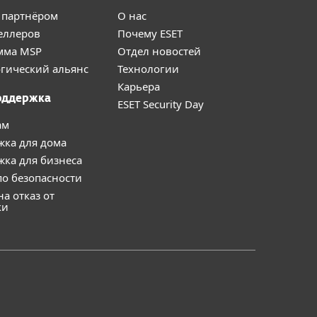
 партнёром
О нас
еллеров
Почему ESET
мма MSP
Отдел новостей
гический альянс
Технологии
Карьера
оддержка
ESET Security Day
ам
жка для дома
ка для бизнеса
о безопасности
на отказ от
ки