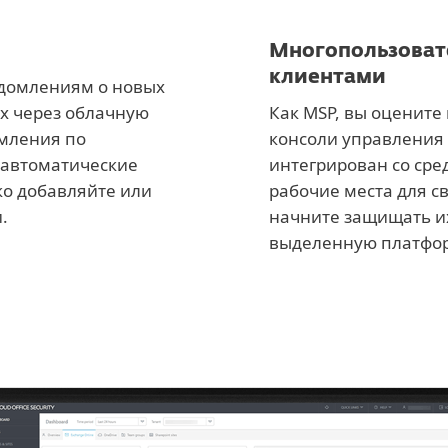
Многопользоват
клиентами
едомлениям о новых
х через облачную
Как MSP, вы оцените
мления по
консоли управления 
 автоматические
интегрирован со сред
ко добавляйте или
рабочие места для с
.
начните защищать их
выделенную платфо