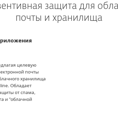
ентивная защита для обл
почты и хранилища
приложения
редлагая целевую
лектронной почты
 облачного хранилища
line. Обладает
щиты от спама,
а и "облачной