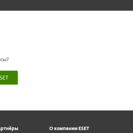
осы?
SET
артнёры
О компании ESET