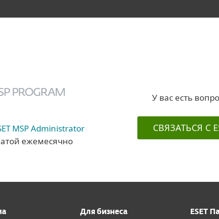
У вас есть вопр
СВЯЗАТЬСЯ С E
SET MSP Administrator
латой ежемесячно
ма
Для бизнеса
ESET П