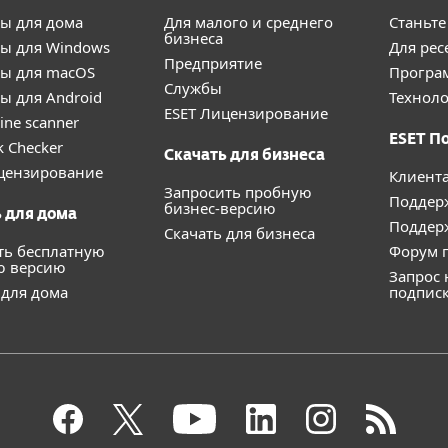
ы для дома
Для малого и среднего
Станьте
бизнеса
ы для Windows
Для рес
Предприятие
ы для macOS
Програ
Службы
ы для Android
Техноло
ESET Лицензирование
ine scanner
ESET П
k Checker
Скачать для бизнеса
цензирование
Клиент
Запросить пробную
Поддер
бизнес-версию
 для дома
Поддерж
Скачать для бизнеса
ть бесплатную
Форум п
ю версию
Запрос 
 для дома
подпис