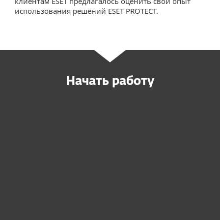
клиентам ESET предлагалось оценить свой опыт
использования решений ESET PROTECT.
Начать работу
Запросить подходящее
предложение
Перед покупкой попробуйте
Запросить услугу MDR