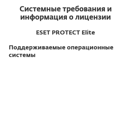
Системные требования и
информация о лицензии
ESET PROTECT Elite
Поддерживаемые операционные
системы
Для компьютеров
Windows
macOS
Linux
Note
: Exact features and functionality may
vary depending on the OS and version