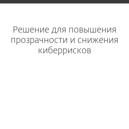
Решение для повышения
прозрачности и снижения
киберрисков
Расширенное обнаружение и реагирование
Получите комплексное
решение по
предотвращению,
обнаружению и
устранению последствий