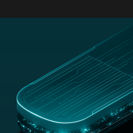
MENU
ESET SECURITY DAY KIBERDROŠĪBAS KONFERENCE 17.
SEPTEMBRĪ
UZZINĀT VAIRĀK