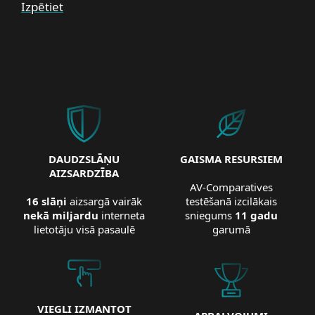
Izpētiet
DAUDZSLĀŅU
GAISMA RESURSIEM
AIZSARDZĪBA
AV-Comparatives
16 slāņi
aizsargā vairāk
testēšanā izcilākais
nekā miljardu
interneta
sniegums
11 gadu
lietotāju visā pasaulē
garumā
VIEGLI IZMANTOT