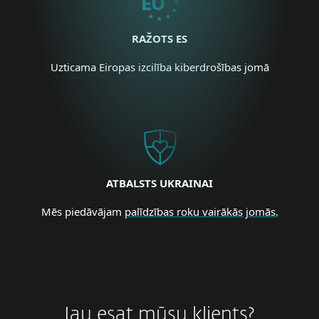
RAŽOTS ES
Uzticama Eiropas izcilība kiberdrošības jomā
ATBALSTS UKRAINAI
Mēs piedāvājam
palīdzības roku vairākās jomās.
Jau esat mūsu klients?