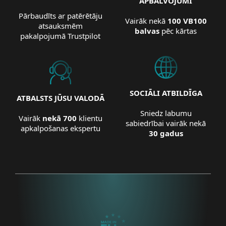
APBALVOJUMI
Pārbaudīts ar patērētāju
Vairāk nekā
100 VB100
atsauksmēm
balvas
pēc kārtas
pakalpojumā Trustpilot
SOCIĀLI ATBILDĪGA
ATBALSTS JŪSU VALODĀ
Sniedz labumu
Vairāk
nekā 700
klientu
sabiedrībai vairāk nekā
apkalpošanas ekspertu
30 gadus