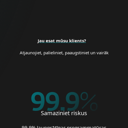
BIZNESA DROŠĪBA
Jau esat mūsu klients?
Atjaunojiet, palieliniet, paaugstiniet un vairāk
99.9
%
Samaziniet riskus
99,9% ļaunprātīgas programmatūras