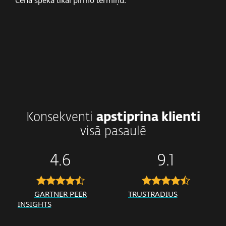
Cena spēkā tikai pirmo termiņu.
Konsekventi
apstiprina klienti
visā pasaulē
4.6
9.1
GARTNER PEER
TRUSTRADIUS
INSIGHTS