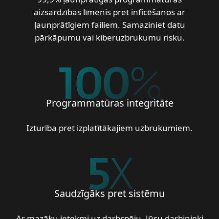
aizsardzības līmenis pret inficēšanos ar
ļaunprātīgiem failiem. Samaziniet datu
pārkāpumu vai kiberuzbrukumu risku.
100
%
Programmatūras integritāte
Izturība pret izplatītākajiem uzbrukumiem.
5
X
Saudzīgāks pret sistēmu
Ar mazāku ietekmi uz darbspēju, Jūsu darbinieki