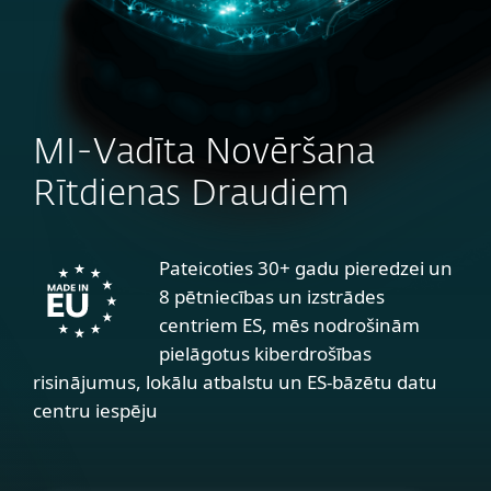
MI-Vadīta Novēršana
Rītdienas Draudiem
Pateicoties 30+ gadu pieredzei un
8 pētniecības un izstrādes
centriem ES, mēs nodrošinām
pielāgotus kiberdrošības
risinājumus, lokālu atbalstu un ES-bāzētu datu
centru iespēju