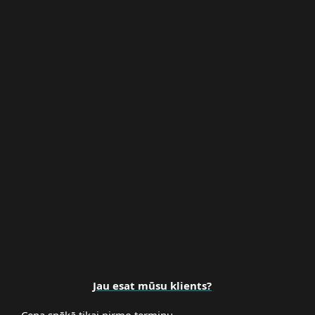
Daudzfaktoru Autentifikācija
Premium atbalsts
Jau esat mūsu klients?