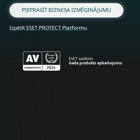
PIEPRASĪT BIZNESA IZMĒĢINĀJUMU
Izpētīt ESET PROTECT Platformu
ESET saņēmis
Gada produkts apbalvojumu
Mājām
Optimāla tiešsaistes drošība jūsu