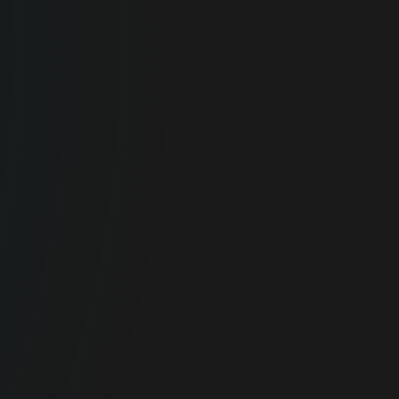
personīgajām ierīcēm.
MĀJAS DROŠĪBA
Biznesam
Proaktīva kiberdrošība visa lieluma
uzņēmumiem un organizācijām..