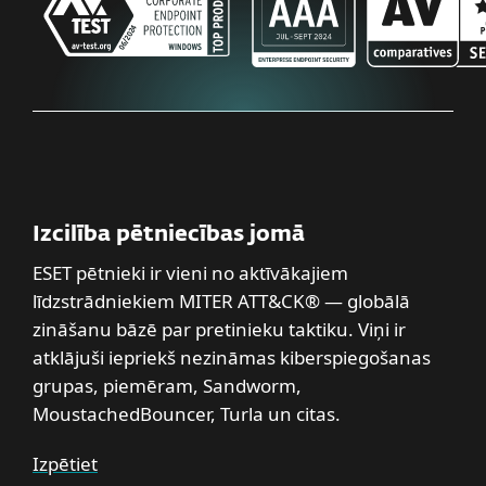
Izcilība pētniecības jomā
ESET pētnieki ir vieni no aktīvākajiem
līdzstrādniekiem MITER ATT&CK® — globālā
zināšanu bāzē par pretinieku taktiku. Viņi ir
atklājuši iepriekš nezināmas kiberspiegošanas
grupas, piemēram, Sandworm,
MoustachedBouncer, Turla un citas.
Izpētiet