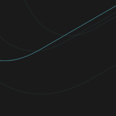
Mājām
PAŠI IECIENĪTĀKIE
PREMIUM