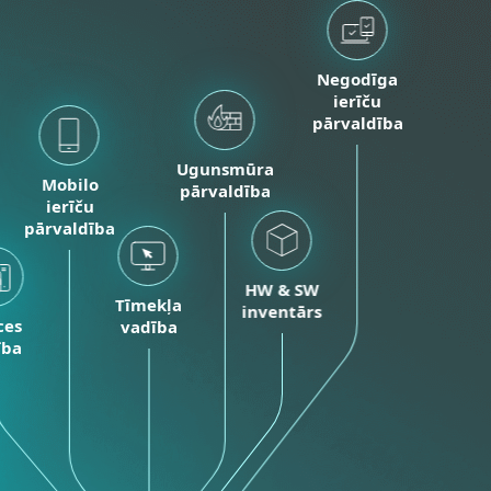
Negodīga
ierīču
pārvaldība
Ugunsmūra
Mobilo
pārvaldība
ierīču
pārvaldība
HW & SW
Tīmekļa
inventārs
ces
vadība
ība