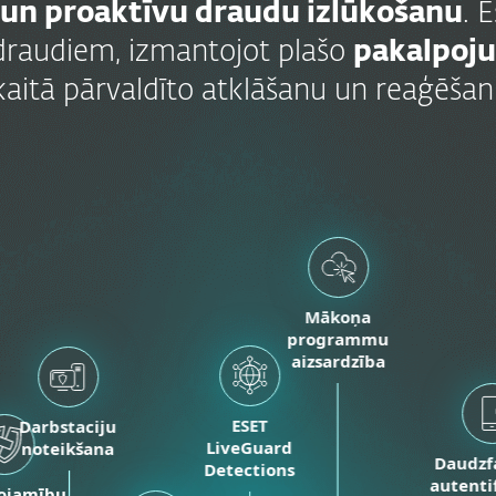
 un proaktīvu draudu izlūkošanu
. 
draudiem, izmantojot plašo
pakalpoj
kaitā pārvaldīto atklāšanu un reaģēšan
Mākoņa
programmu
aizsardzība
ESET
Darbstaciju
LiveGuard
noteikšana
Daudzf
Detections
autenti
ojamību