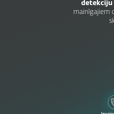
detekciju
mainīgajiem 
s
Ievain