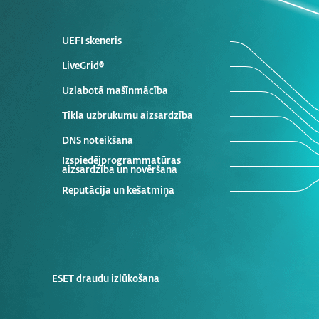
UEFI skeneris
LiveGrid®
Uzlabotā mašīnmācība
Tīkla uzbrukumu aizsardzība
DNS noteikšana
Izspiedējprogrammatūras
aizsardzība un novēršana
Reputācija un kešatmiņa
ESET draudu izlūkošana