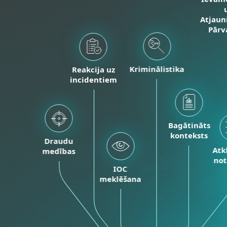
Atjaun
Pārv
Kriminālistika
Reakcija uz
incidentiem
Bagātināts
konteksts
Draudu
Atk
medības
not
IOC
meklēšana