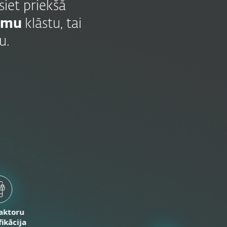
Esiet priekšā
umu
klāstu, tai
u.
aktoru
fikācija