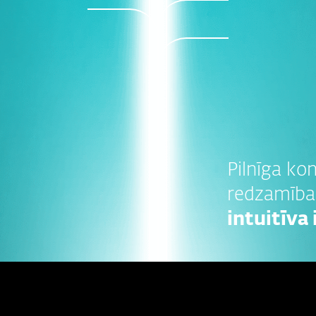
Pilnīga kon
redzamība
intuitīva