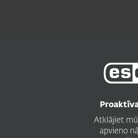
Mājai
Uzņēmuma
LV
Uzņēmumam
ESET PROTECT Platfor
Platforma
Risinājumi
Proaktīva
Atklājiet m
apvieno n