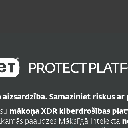
m
m
Kāpēc
Pakalpojumi
Partnerība
ESET
 aizsardzība. Samaziniet riskus ar p
ūsu
mākoņa XDR kiberdrošības pla
ākamās paaudzes Mākslīgā Intelekta
n