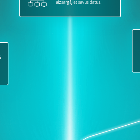
aizsargājiet savus datus.
s