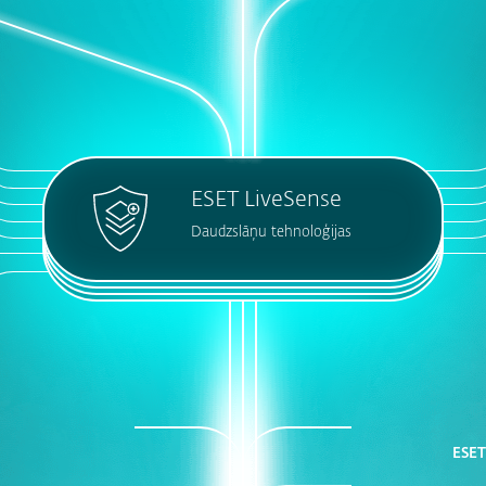
ESET LiveSense
Daudzslāņu tehnoloģijas
ESET