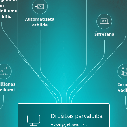
un
inājumu
aldība
Automatizēta
atbilde
Šifrēšana
lāšanas
Ierī
eikumi
vad
Drošības pārvaldība
Aizsargājiet savu tīklu,