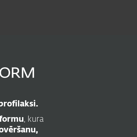
Par
Latvia
Partneri
Veikals
mums
(LV)
Biznesa pārdošana
Klientu zona
rofilaksi.
tformu
, kura
ovēršanu,