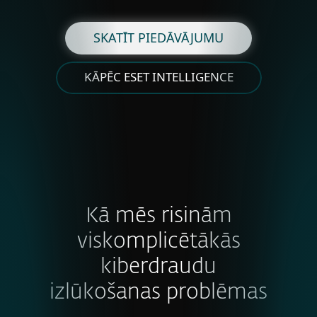
SKATĪT PIEDĀVĀJUMU
KĀPĒC ESET INTELLIGENCE
Kā mēs risinām
viskomplicētākās
kiberdraudu
izlūkošanas problēmas