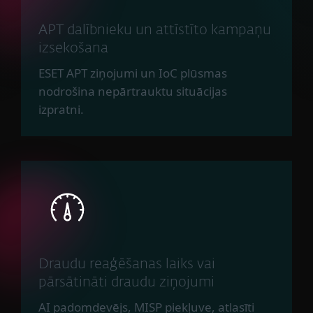
APT dalībnieku un attīstīto kampaņu
izsekošana
ESET APT ziņojumi un IoC plūsmas
nodrošina nepārtrauktu situācijas
izpratni.
Draudu reaģēšanas laiks vai
pārsātināti draudu ziņojumi
AI padomdevējs, MISP piekļuve, atlasīti