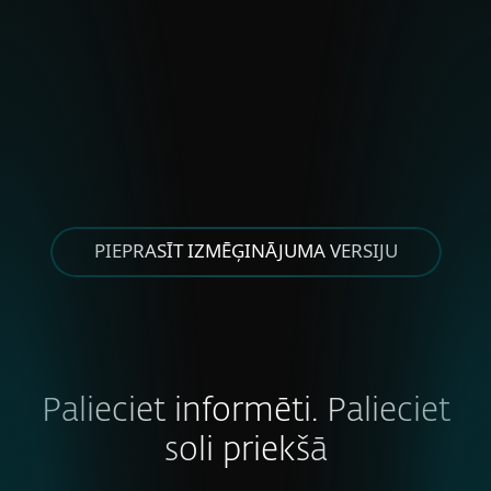
GRUPAS
Asylum Ambuscade
Cloud Atlas
FrostyNeighbor
MoustachedBouncer
Winter Vivern
XDSpy
PIEPRASĪT IZMĒĢINĀJUMA VERSIJU
CITAS AUSTRUMĀZIJAS GRUPAS
APT-C-60
SAISTĪTI AR ZIEMEĻKOREJU
Andariel
Palieciet informēti. Palieciet
DeceptiveDevelopment
Kimsuky
soli priekšā
Konni