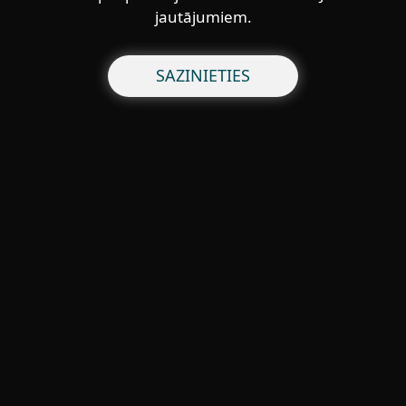
jautājumiem.
SAZINIETIES
For home
For business
Partneri
Atbalsts