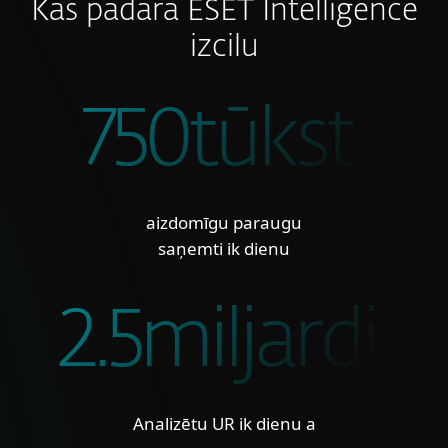
Kas padara ESET Intelligence
izcilu
750tūkst.
aizdomīgu paraugu
saņemti ik dienu
2.5miljardi.
Analizētu UR ik dienu a