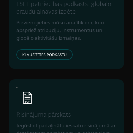
SneakyDragon
ESET pētniecības podkasts: globālo
SparklingGoblin
draudu ainavas izpēte
Speccom
Pievienojieties mūsu analītiķiem, kuri
Startupnation
apspriež atribūciju, instrumentus un
Steppedriver
globālo aktivitāšu izmaiņas.
TA428
TheWizards
KLAUSIETIES PODKĀSTU
Tick
TrappedGoblin
UnsolicitedBooker
Websiic
Webworm
Winnti Group
Worok
Risinājuma pārskats
SAISTĪTI AR CENTRĀLĀZIJU
Iegūstiet padziļinātu ieskatu risinājumā ar
Sturgeonphisher