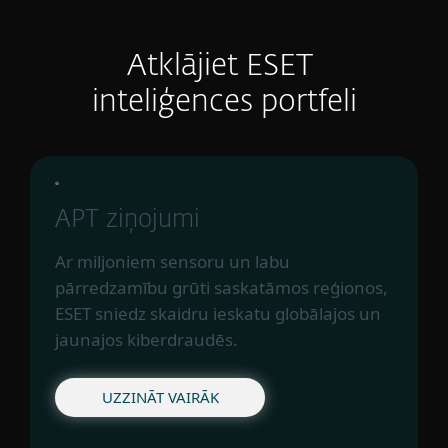
Atklājiet ESET
inteliģences portfeli
APT ziņojumi
Ar miljoniem sensoru un labu
pārredzamību grūti saskatāmos reģionos,
ESET sniedz skaidru ieskatu globālajos un
jaunajos kiberdraudēs.
UZZINĀT VAIRĀK