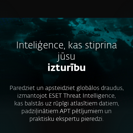
MENU
Inteliģence, kas stiprina
jūsu
izturību
Paredziet un apsteidziet globālos draudus,
izmantojot ESET Threat Intelligence,
kas balstās uz rūpīgi atlasītiem datiem,
padziļinātiem APT pētījumiem un
praktisku ekspertu pieredzi.