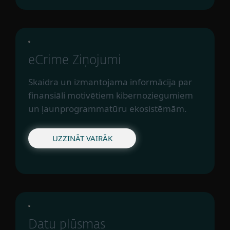
eCrime Ziņojumi
Skaidra un izmantojama informācija par
finansiāli motivētiem kibernoziegumiem
un ļaunprogrammatūru ekosistēmām.
UZZINĀT VAIRĀK
Datu plūsmas