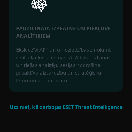
PADZIĻINĀTA IZPRATNE UN PIEKĻUVE
ANALĪTIĶIEM
Ekskluzīvi APT un e-noziedzības ziņojumi,
reāllaika IoC plūsmas, AI Advisor atziņas
un tiešas analītiķu sesijas nodrošina
proaktīvu aizsardzību un stratēģisku
lēmumu pieņemšanu.
Uzziniet, kā darbojas ESET Threat Intelligence