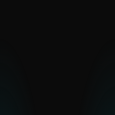
Turla
UAC-0099
Vermin
Zebrocy
SAISTĪTI AR PAKISTĀNU
Transparent Tribe
CITAS TUVO AUSTRUMU GRUPAS
Arid Viper
Bahamut
Bibigun
BladeHawk
Polonium
Stealth Falcon
Strongpity
CITAS AUSTRUMEIROPAS