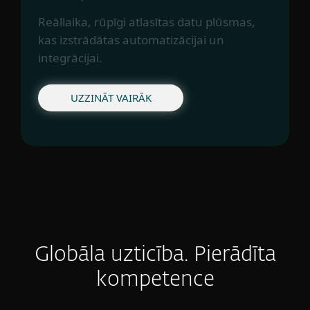
Reāllaika, rūpīgi atlasītas datu plūsmas,
kas izstrādātas automatizācijai un
integrācijai.
UZZINĀT VAIRĀK
Globāla uzticība. Pierādīta
kompetence