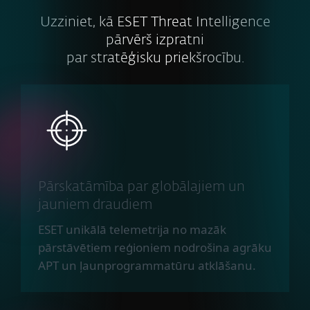
Uzziniet, kā ESET Threat Intelligence
pārvērš izpratni
par stratēģisku priekšrocību.
Pārskatāmība par globālajiem un
jauniem draudiem
ESET unikālā telemetrija no mazāk
pārstāvētiem reģioniem nodrošina agrāku
APT un ļaunprogrammatūru atklāšanu.