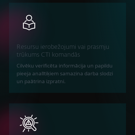
Resursu ierobežojumi vai prasmju
trūkums CTI komandās
Cilvēku verificēta informācija un papildu
pieeja analītiķiem samazina darba slodzi
un paātrina izpratni.