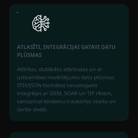
ATLASĪTI, INTEGRĀCIJAI GATAVI DATU
PLŪSMAS
Attīrītas, dublikātu atbrīvotas un ar
uzticamības novērtējumu datu plūsmas
STIX/JSON formātos nevainojami
integrējas ar SIEM, SOAR un TIP rīkiem,
samazinot kļūdainu trauksmju skaitu un
darba slodzi.