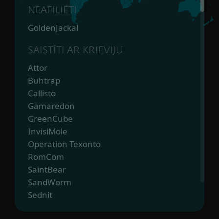
NEAFILIĒTI
GoldenJackal
SAISTĪTI AR KRIEVIJU
Attor
Buhtrap
Callisto
Gamaredon
GreenCube
InvisiMole
Operation Texonto
RomCom
SaintBear
SandWorm
Sednit
The Dukes