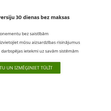
versiju 30 dienas bez maksas
bonementu bez saistībām
n izvietojiet mūsu aizsardzības risinājumus
u darbspējas ietekmi uz savām sistēmām
TU UN IZMĒĢINIET TŪLĪT