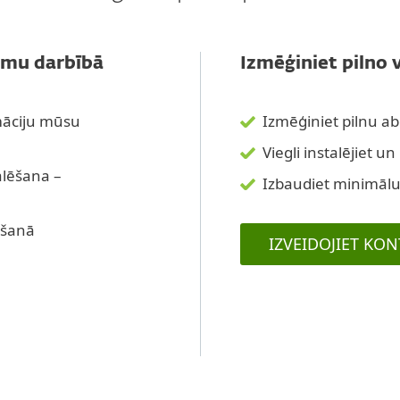
rmu darbībā
Izmēģiniet pilno 
rmāciju mūsu
Izmēģiniet pilnu a
Viegli instalējiet u
alēšana –
Izbaudiet minimāl
ošanā
IZVEIDOJIET KON