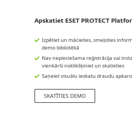
Apskatiet ESET PROTECT Platfo
Izpētiet un mācieties, smeļoties info
demo bibliotēkā
Nav nepieciešama reģistrācija vai inst
vienkārši noklikšķiniet un skatieties
Saņeiet visuālu ieskatu draudu apkar
SKATĪTIES DEMO