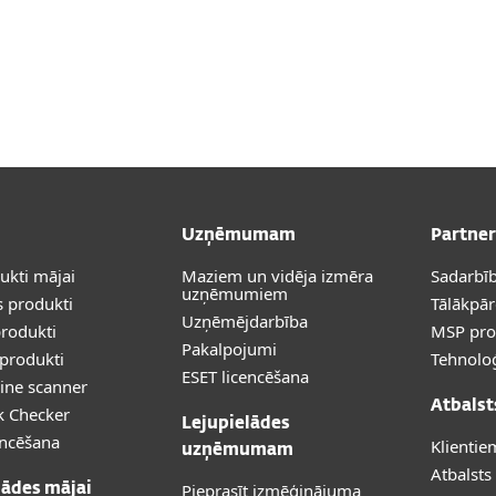
Uzņēmumam
Partner
dukti mājai
Maziem un vidēja izmēra
Sadarbīb
uzņēmumiem
 produkti
Tālākpā
Uzņēmējdarbība
rodukti
MSP pr
Pakalpojumi
produkti
Tehnoloģ
ESET licencēšana
ine scanner
Atbalst
k Checker
Lejupielādes
encēšana
Klientie
uzņēmumam
Atbalsts
Pieprasīt izmēģinājuma
lādes mājai