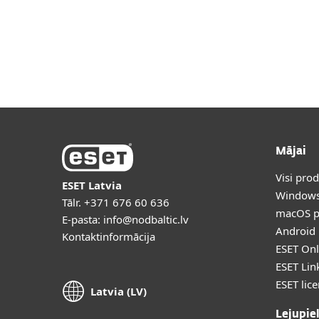
Mājai
Visi pro
ESET Latvia
Windows
Tālr.
+371 676 60 636
macOS p
E-pasta:
info@nodbaltic.lv
Android 
Kontaktinformācija
ESET Onl
ESET Lin
ESET lic
Latvia (LV)
Lejupie