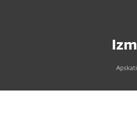
Mājai
Uzņēmuma
LV
Uzņēmumam
Izmēģiniet pirms pirkš
Platforma
Risinājumi
Izm
Apskati