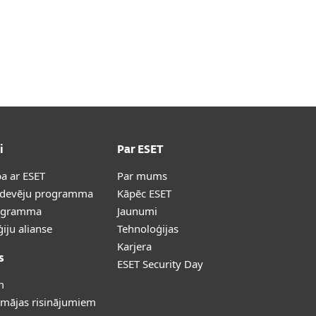
i
Par ESET
a ar ESET
Par mums
rdevēju programma
Kāpēc ESET
ogramma
Jaunumi
iju alianse
Tehnoloģijas
Karjera
s
ESET Security Day
m
 mājas risinājumiem