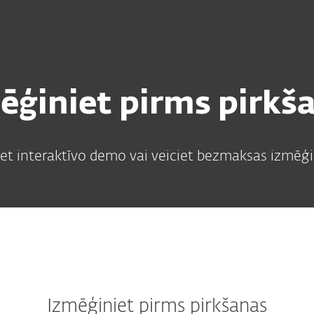
m
anas
Kāpēc
Pakalpojumi
Partnerība
ESET
ēģiniet pirms pirkš
et interaktīvo demo vai veiciet bezmaksas izmē
Izmēģiniet pirms pirkšanas