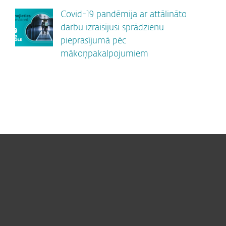
Covid-19 pandēmija ar attālināto
darbu izraisījusi sprādzienu
pieprasījumā pēc
mākoņpakalpojumiem
For home
For business
Partneri