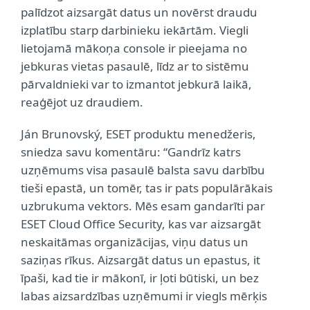
palīdzot aizsargāt datus un novērst draudu
izplatību starp darbinieku iekārtām. Viegli
lietojamā mākoņa console ir pieejama no
jebkuras vietas pasaulē, līdz ar to sistēmu
pārvaldnieki var to izmantot jebkurā laikā,
reaģējot uz draudiem.
Ján Brunovský, ESET produktu menedžeris,
sniedza savu komentāru: “Gandrīz katrs
uzņēmums visa pasaulē balsta savu darbību
tieši epastā, un tomēr, tas ir pats populārākais
uzbrukuma vektors. Mēs esam gandarīti par
ESET Cloud Office Security, kas var aizsargāt
neskaitāmas organizācijas, viņu datus un
saziņas rīkus. Aizsargāt datus un epastus, it
īpaši, kad tie ir mākonī, ir ļoti būtiski, un bez
labas aizsardzības uzņēmumi ir viegls mērķis