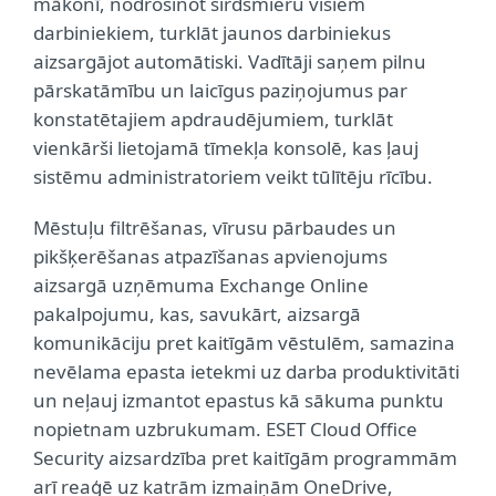
mākonī, nodrošinot sirdsmieru visiem
darbiniekiem, turklāt jaunos darbiniekus
aizsargājot automātiski. Vadītāji saņem pilnu
pārskatāmību un laicīgus paziņojumus par
konstatētajiem apdraudējumiem, turklāt
vienkārši lietojamā tīmekļa konsolē, kas ļauj
sistēmu administratoriem veikt tūlītēju rīcību.
Mēstuļu filtrēšanas, vīrusu pārbaudes un
pikšķerēšanas atpazīšanas apvienojums
aizsargā uzņēmuma Exchange Online
pakalpojumu, kas, savukārt, aizsargā
komunikāciju pret kaitīgām vēstulēm, samazina
nevēlama epasta ietekmi uz darba produktivitāti
un neļauj izmantot epastus kā sākuma punktu
nopietnam uzbrukumam. ESET Cloud Office
Security aizsardzība pret kaitīgām programmām
arī reaģē uz katrām izmaiņām OneDrive,