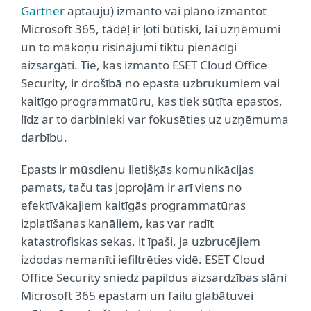
Gartner
aptauju) izmanto vai plāno izmantot
Microsoft 365, tādēļ ir ļoti būtiski, lai uzņēmumi
un to mākoņu risinājumi tiktu pienācīgi
aizsargāti. Tie, kas izmanto ESET Cloud Office
Security, ir drošībā no epasta uzbrukumiem vai
kaitīgo programmatūru, kas tiek sūtīta epastos,
līdz ar to darbinieki var fokusēties uz uzņēmuma
darbību.
Epasts ir mūsdienu lietišķās komunikācijas
pamats, taču tas joprojām ir arī viens no
efektīvākajiem kaitīgās programmatūras
izplatīšanas kanāliem, kas var radīt
katastrofiskas sekas, it īpaši, ja uzbrucējiem
izdodas nemanīti iefiltrēties vidē. ESET Cloud
Office Security sniedz papildus aizsardzības slāni
Microsoft 365 epastam un failu glabātuvei