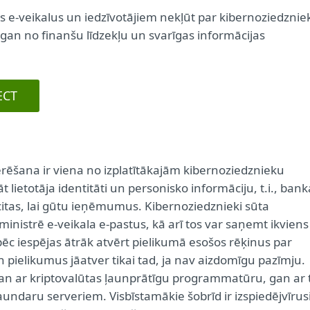
us e-veikalus un iedzīvotājiem nekļūt par kibernoziedznie
gan no finanšu līdzekļu un svarīgas informācijas
ECT
erēšana ir viena no izplatītākajām kibernoziedznieku
 lietotāja identitāti un personisko informāciju, t.i., bank
citas, lai gūtu ieņēmumus. Kibernoziedznieki sūta
inistrē e-veikala e-pastus, kā arī tos var saņemt ikviens
 pēc iespējas ātrāk atvērt pielikumā esošos rēķinus par
n pielikumus jāatver tikai tad, ja nav aizdomīgu pazīmju.
 gan ar kriptovalūtas ļaunprātīgu programmatūru, gan ar 
undaru serveriem. Visbīstamākie šobrīd ir izspiedējvīrusi