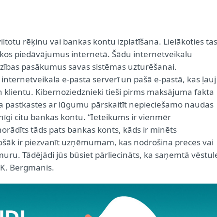
iltotu rēķinu vai bankas kontu izplatīšana. Lielākoties ta
kos piedāvājumus internetā. Šādu internetveikalu
ardzības pasākumus savas sistēmas uzturēšanai.
t internetveikala e-pasta serverī un pašā e-pastā, kas ļauj
lientu. Kibernoziedznieki tieši pirms maksājuma fakta
pasta pastkastes ar lūgumu pārskaitīt nepieciešamo naudas
gi citu bankas kontu. “Ieteikums ir vienmēr
r norādīts tāds pats bankas konts, kāds ir minēts
drošāk ir piezvanīt uzņēmumam, kas nodrošina preces vai
ru. Tādējādi jūs būsiet pārliecināts, ka saņemtā vēstul
a K. Bergmanis.