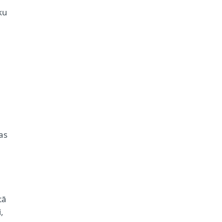
ku
as
tā
,