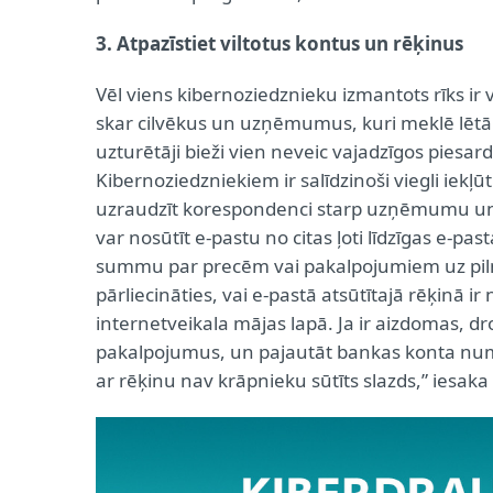
3. Atpazīstiet viltotus kontus un rēķinus
Vēl viens kibernoziedznieku izmantots rīks ir v
skar cilvēkus un uzņēmumus, kuri meklē lētā
uzturētāji bieži vien neveic vajadzīgos pies
Kibernoziedzniekiem ir salīdzinoši viegli iekļū
uzraudzīt korespondenci starp uzņēmumu un k
var nosūtīt e-pastu no citas ļoti līdzīgas e-
summu par precēm vai pakalpojumiem uz pilnī
pārliecināties, vai e-pastā atsūtītajā rēķinā i
internetveikala mājas lapā. Ja ir aizdomas, 
pakalpojumus, un pajautāt bankas konta numu
ar rēķinu nav krāpnieku sūtīts slazds,” iesak