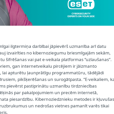
gai ilgtermiņa darbībai jāpievērš uzmanība arī datu
 ļauj izvairīties no kibernoziegumu briesmīgajām sekām,
 šifrēšanas vai pat e-veikala platformas “uzlaušanas”.
toriem, gan internetveikalu pircējiem ir jāizmanto
u, lai apturētu ļaunprātīgu programmatūru, tādējādi
īrusiem, pikšķerēšanas un surogātpasta. “E-veikaliem, k
ms pievērst pastiprinātu uzmanību tirdzniecības
norēķinās par pakalpojumiem un precēm internetā,
pamata piesardzību. Kibernoziedznieku metodes ir kļuvuša
beruzbrukumus un nedrošas vietnes pamanīt varēs tikai
ris.