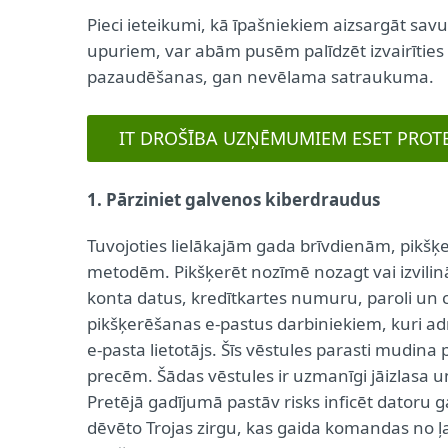
Pieci ieteikumi, kā īpašniekiem aizsargāt sav
upuriem, var abām pusēm palīdzēt izvairīties 
pazaudēšanas, gan nevēlama satraukuma.
IT DROŠĪBA UZŅĒMUMIEM ESET PROT
1. Pārziniet galvenos kiberdraudus
Tuvojoties lielākajām gada brīvdienām, pikšķ
metodēm. Pikšķerēt nozīmē nozagt vai izvilināt
konta datus, kredītkartes numuru, paroli un 
pikšķerēšanas e-pastus darbiniekiem, kuri adm
e-pasta lietotājs. Šīs vēstules parasti mudina
precēm. Šādas vēstules ir uzmanīgi jāizlasa u
Pretējā gadījumā pastāv risks inficēt datoru
dēvēto Trojas zirgu, kas gaida komandas no ļa