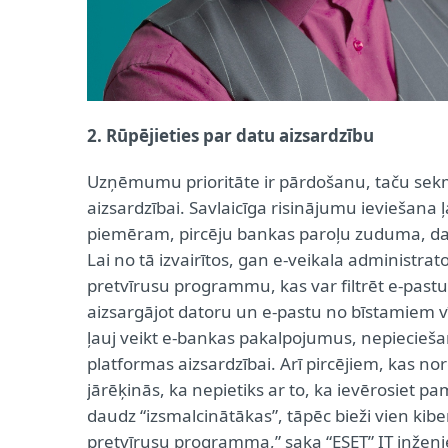
2. Rūpējieties par datu aizsardzību
Uzņēmumu prioritāte ir pārdošanu, taču sekmī
aizsardzībai. Savlaicīga risinājumu ieviešana
piemēram, pircēju bankas paroļu zuduma, datu
Lai no tā izvairītos, gan e-veikala administra
pretvīrusu programmu, kas var filtrēt e-past
aizsargājot datoru un e-pastu no bīstamiem v
ļauj veikt e-bankas pakalpojumus, nepiecieša
platformas aizsardzībai. Arī pircējiem, kas 
jārēķinās, ka nepietiks ar to, ka ievērosiet 
daudz “izsmalcinātākas”, tāpēc bieži vien ki
pretvīrusu programma,” saka “ESET” IT inženie