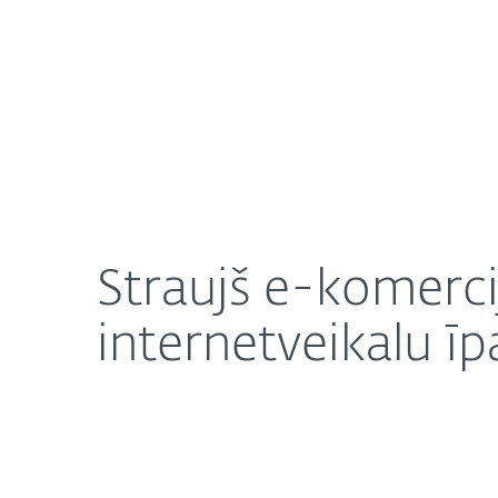
Mājai
Uzņēmuma
Straujš e-komercijas uzplaukums Latvijā: 5 padom
Par ESET
Jaunumi
K
Straujš e-komerci
internetveikalu ī