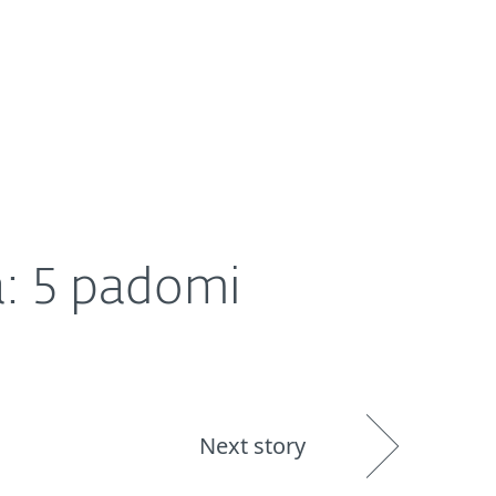
r mums
Partneri
Veikals
Latvia (LV)
ā: 5 padomi
Next story