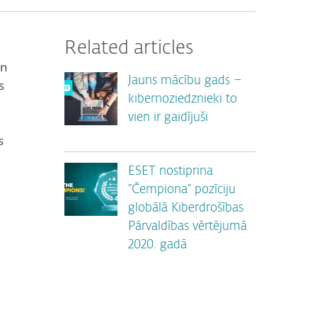
Related articles
un
Jauns mācību gads –
s
kibernoziedznieki to
vien ir gaidījuši
s
ESET nostiprina
“Čempiona” pozīciju
globālā Kiberdrošības
Pārvaldības vērtējumā
2020. gadā
ā