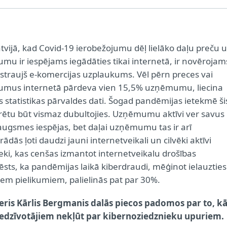
atvijā, kad Covid-19 ierobežojumu dēļ lielāko daļu preču 
umu ir iespējams iegādāties tikai internetā, ir novērojam
i straujš e-komercijas uzplaukums. Vēl pērn preces vai
umus internetā pārdeva vien 15,5% uzņēmumu, liecina
s statistikas pārvaldes dati. Šogad pandēmijas ietekmē ši
arētu būt vismaz dubultojies. Uzņēmumu aktīvi ver savus
izaugsmes iespējas, bet daļai uzņēmumu tas ir arī
ādās ļoti daudzi jauni internetveikali un cilvēki aktīvi
ieki, kas cenšas izmantot internetveikalu drošības
sts, ka pandēmijas laikā kiberdraudi, mēģinot ielauzties
iem pielikumiem, palielinās pat par 30%.
ris Kārlis Bergmanis dalās piecos padomos par to, k
 iedzīvotājiem nekļūt par kibernoziedznieku upuriem.