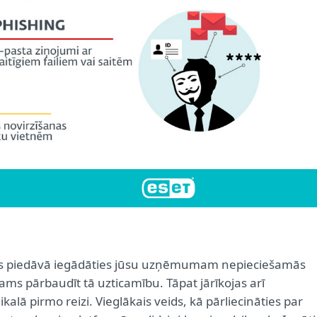
 kas piedāvā iegādāties jūsu uzņēmumam nepieciešamās
icams pārbaudīt tā uzticamību. Tāpat jārīkojas arī
kalā pirmo reizi. Vieglākais veids, kā pārliecināties par