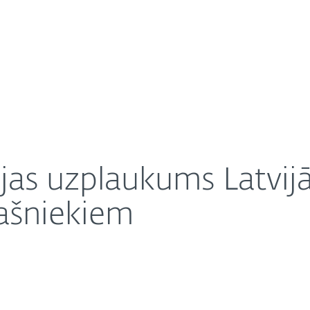
Pa
m
About
i internetveikalu īpašniekiem
arjera
Saziņa
jas uzplaukums Latvij
pašniekiem