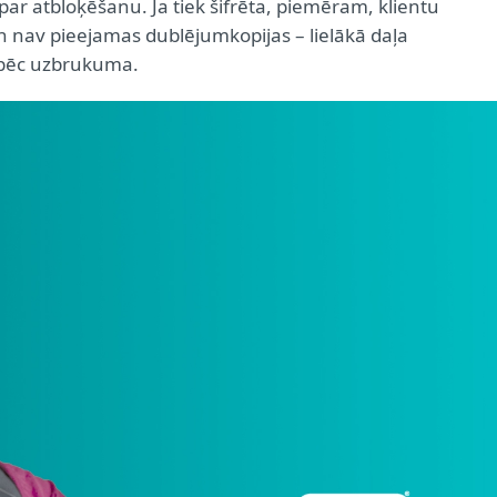
ar atbloķēšanu. Ja tiek šifrēta, piemēram, klientu
n nav pieejamas dublējumkopijas – lielākā daļa
pēc uzbrukuma.