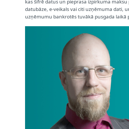
kas šifrē datus un pieprasa izpirkuma maksu p
datubāze, e-veikals vai citi uzņēmuma dati, u
uzņēmumu bankrotēs tuvākā pusgada laikā 