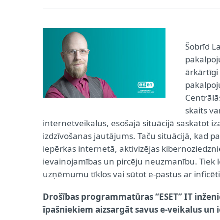
Šobrīd L
pakalpoj
ārkārtīg
pakalpoj
Centrālā
skaits v
internetveikalus, esošajā situācijā saskatot 
izdzīvošanas jautājums. Taču situācijā, kad par
iepērkas internetā, aktivizējas kibernoziedzn
ievainojamības un pircēju neuzmanību. Tiek lē
uzņēmumu tīklos vai sūtot e-pastus ar inficēt
Drošības programmatūras “ESET” IT inženie
īpašniekiem aizsargāt savus e-veikalus un