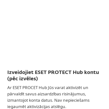
Dokumentācija
Lejupielādes opcijas
Back to simple download
Choose other product version
Izveidojiet ESET PROTECT Hub kontu
(pēc izvēles)
Ar ESET PROCET Hub Jūs varat aktivizēt un
pārvaldīt savus aizsardzības risinājumus,
izmantojot konta datus. Nav nepieciešams
iegaumēt aktivizācijas atslēgu.