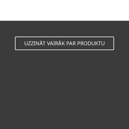
UZZINĀT VAIRĀK PAR PRODUKTU
For home
For business
Partneri
Atbalsts