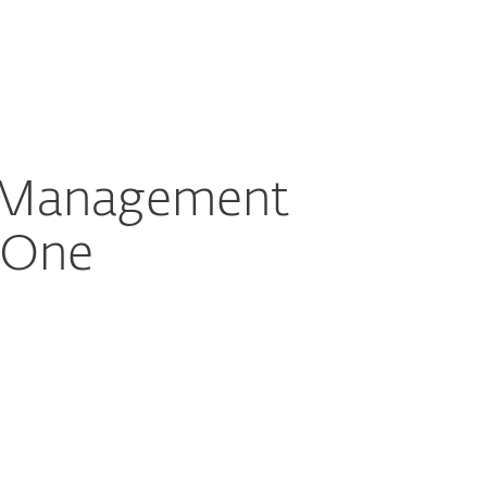
Par
Latvia
Partneri
Veikals
mums
(LV)
Biznesa pārdošana
Klientu zona
t Management
aOne
Dokumentācija
Lejupielādes opcijas
Back to simple download