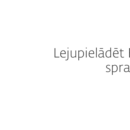
Mājai
Uzņēmuma
Lejupielādēt DEM spraudni produktam NinjaOne
Platforma
Risinājumi
Lejupielādē
spr
Config