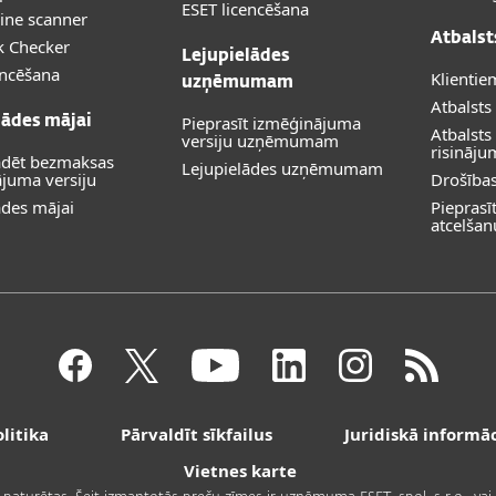
ESET licencēšana
ine scanner
Atbalst
k Checker
Lejupielādes
encēšana
Klientie
uzņēmumam
Atbalsts
Pieprasīt izmēģinājuma
lādes mājai
Atbalst
versiju uzņēmumam
risināj
ādēt bezmaksas
Lejupielādes uzņēmumam
juma versiju
Drošība
ādes mājai
Piepras
atcelšan
litika
Pārvaldīt sīkfailus
Juridiskā informāc
Vietnes karte