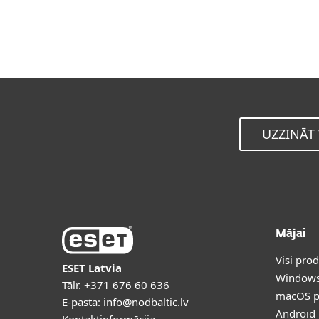
UZZINĀT 
Mājai
Visi pro
ESET Latvia
Windows
Tālr.
+371 676 60 636
macOS p
E-pasta:
info@nodbaltic.lv
Android 
Kontaktinformācija