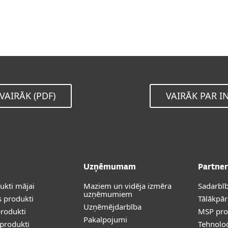
VAIRĀK (PDF)
VAIRĀK PAR I
Uzņēmumam
Partner
dukti mājai
Maziem un vidēja izmēra
Sadarbīb
uzņēmumiem
 produkti
Tālākpā
Uzņēmējdarbība
rodukti
MSP pr
Pakalpojumi
produkti
Tehnoloģ