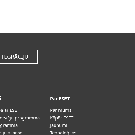
Choose other product version
NTEGRĀCIJU
i
Par ESET
a ar ESET
Par mums
rdevēju programma
Kāpēc ESET
ogramma
Jaunumi
iju alianse
Tehnoloģijas