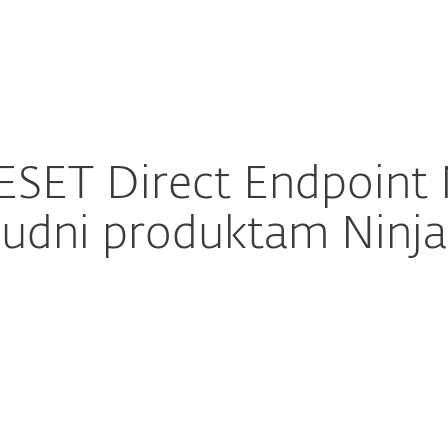
m
Kāpēc
Pakalpojumi
Partnerība
ESET
t ESET Direct Endpoin
audni produktam Ninj
ure download
DOWNLOAD