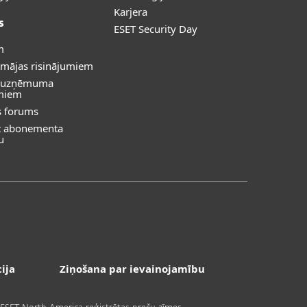
Karjera
s
ESET Security Day
m
 mājas risinājumiem
s uzņēmuma
umiem
s forums
īt abonementa
u
ija
Ziņošana par ievainojamību