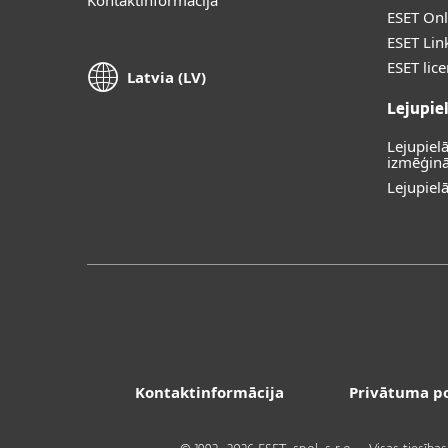
ESET Onl
ESET Lin
ESET lic
Latvia (LV)
Lejupie
Lejupiel
izmēģinā
Lejupiel
Kontaktinformācija
Privātuma po