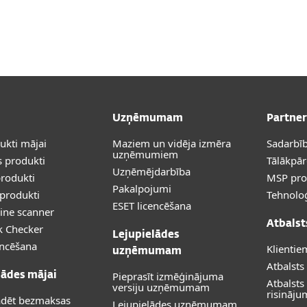
m
cijas
Kāpēc
Pakalpojumi
Partnerība
ESET
Uzņēmumam
Partner
dukti mājai
Maziem un vidēja izmēra
Sadarbīb
uzņēmumiem
 produkti
Tālākpā
Uzņēmējdarbība
rodukti
MSP pr
Pakalpojumi
produkti
Tehnoloģ
ESET licencēšana
ine scanner
Atbalst
k Checker
Lejupielādes
encēšana
Klientie
uzņēmumam
Atbalsts
Pieprasīt izmēģinājuma
lādes mājai
Atbalst
versiju uzņēmumam
risināj
ādēt bezmaksas
Lejupielādes uzņēmumam