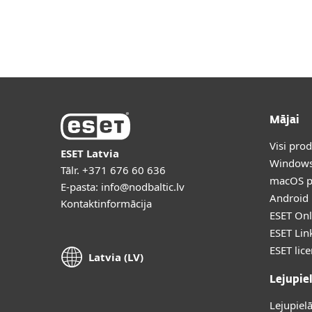
Mājai
Uzņēmuma
LV
Uzņēmumam
Platforma
Integrā
Platforma
Risinājumi
Mājai
Visi pro
ESET Latvia
Windows
Tālr.
+371 676 60 636
macOS p
E-pasta:
info@nodbaltic.lv
Android 
Kontaktinformācija
ESET Onl
ESET Lin
ESET lic
Latvia (LV)
Lejupie
Lejupiel