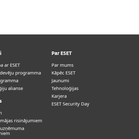
Par
Latvia
Partneri
Veikals
mums
(LV)
Biznesa pārdošana
Klientu zona
i
Par ESET
a ar ESET
Par mums
rdevēju programma
Kāpēc ESET
ogramma
Jaunumi
iju alianse
Tehnoloģijas
Karjera
s
ESET Security Day
m
 mājas risinājumiem
s uzņēmuma
umiem