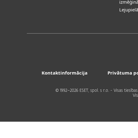
izmēģinā
Lejupiel
Kontaktinformācija
Privātuma po
© 1992–2026 ESET, spol. s r.o. - Visas tiesīb
Vi