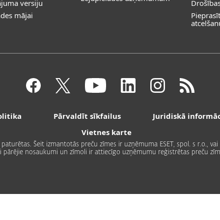
juma versiju
Drošība
ādes mājai
Piepras
atcelšan
litika
Pārvaldīt sīkfailus
Juridiskā informāc
Vietnes karte
as paturētas. Šeit izmantotās preču zīmes ir uzņēmuma ESET, spol. s r.o., v
si pārējie nosaukumi un zīmoli ir attiecīgo uzņēmumu reģistrētas preču zīm