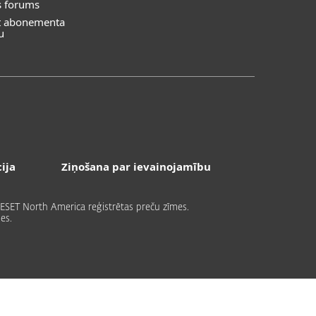
s forums
īt abonementa
u
ija
Ziņošana par ievainojamību
ai ESET North America reģistrētas preču zīmes.
es.