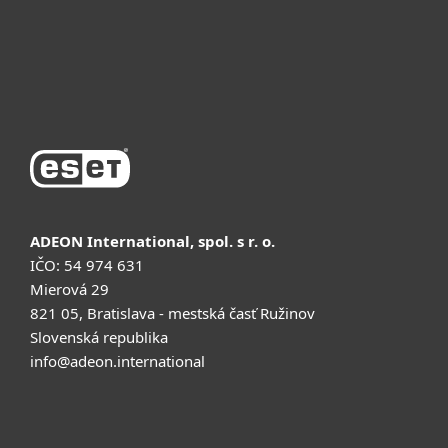
Поддержка
Купить
ADEON International, spol. s r. o.
IČO: 54 974 631
Mierová 29
821 05, Bratislava - mestská časť Ružinov
Slovenská republika
info@adeon.international