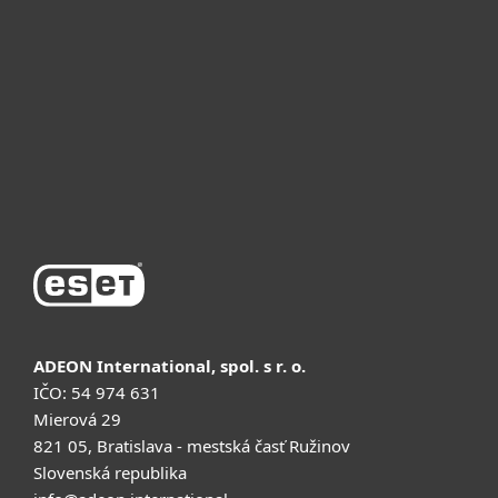
Для бизнеса
Почему ESET
Поддержка
Купить
ADEON International, spol. s r. o.
IČO: 54 974 631
Mierová 29
821 05, Bratislava - mestská časť Ružinov
Slovenská republika