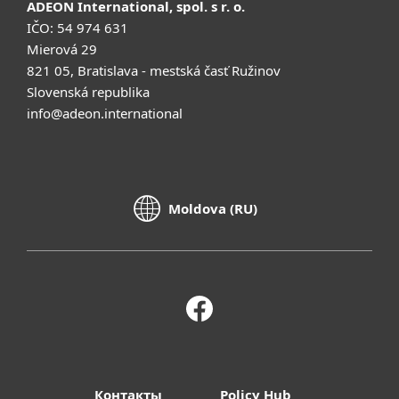
ADEON International, spol. s r. o.
IČO: 54 974 631
Mierová 29
821 05, Bratislava - mestská časť Ružinov
Slovenská republika
info@adeon.international
Moldova (RU)
Контакты
Policy Hub