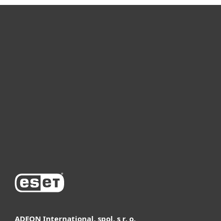
Для дома
Для бизнеса
Почему ESET
Поддержка
Купить
ADEON International, spol. s r. o.