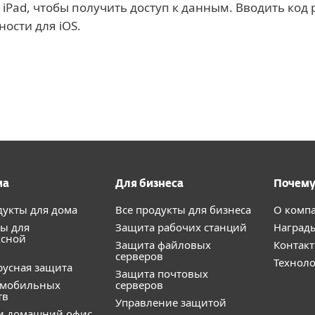
 iPad, чтобы получить доступ к данным. Вводить ко
ности для iOS.
ма
Для бизнеса
Почему
дукты для дома
Все продукты для бизнеса
О комп
ы для
Защита рабочих станций
Наград
ксной
Защита файловых
Контак
серверов
Технол
усная защита
Защита почтовых
 мобильных
серверов
тв
Управление защитой
и домашний офис