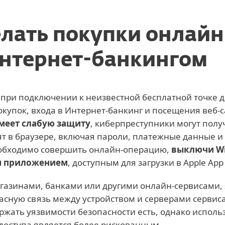
елать покупки онлайн
Интернет-банкингом
при подключении к неизвестной бесплатной точке до
купок, входа в Интернет-банкинг и посещения веб-
имеет слабую защиту
, киберпреступники могут полу
т в браузере, включая пароли, платежные данные 
еобходимо совершить онлайн-операцию,
выключи Wi
м приложением
, доступным для загрузки в Apple App 
газинами, банками или другими онлайн-сервисами,
сную связь между устройством и серверами сервиса.
жать уязвимости безопасности есть, однако исполь
оступа является более рискованным.