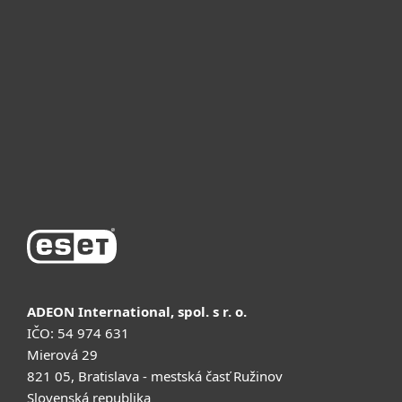
Для бизнеса
Почему ESET
Поддержка
Купить
ADEON International, spol. s r. o.
IČO: 54 974 631
Mierová 29
821 05, Bratislava - mestská časť Ružinov
Slovenská republika