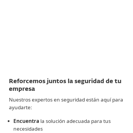
CIBERSEGURIDAD ESET PARA EMPRESAS
Ingresa los datos de contacto de tu
PASO 1
empresa
y describe sus requisitos a continuación.
Te enviaremos una oferta personalizada adaptada a
las necesidades.
Sin compromiso.
Un representante de ventas
se
PASO 2
contactará contigo dentro de 1 día hábil.
Reforcemos juntos la seguridad de tu
empresa
Nuestros expertos en seguridad están aquí para
ayudarte:
Encuentra
la solución adecuada para tus
necesidades