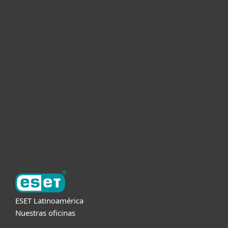
Hogar
Empresas
Partners
Soporte
Acerca de ESET
ESET Latinoamérica
Nuestras oficinas