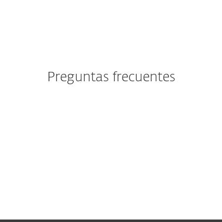
Preguntas frecuentes
Ya soy cliente de ESET. ¿Debo
utilizar este formulario para
enviar mi solicitud?