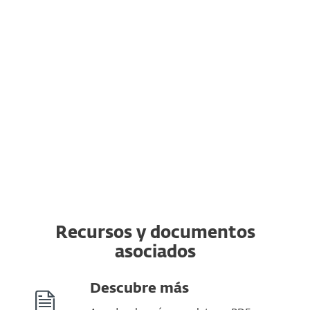
Transferir una suscripción a otro
dispositivo
Puedes transferir una suscripción válida
de ESET a un dispositivo completamente
nuevo desde el original. Además, puedes
cambiar de un sistema operativo a otro.
Recursos y documentos
asociados
Descubre más