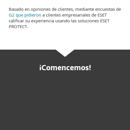
Basado en opiniones de clientes, mediante encuestas de
G2 que pidieron
a clientes empresariales de ESET
calificar su experiencia usando las soluciones ESET
PROTECT.
¡Comencemos!
Compre en línea
Pruebe antes de comprar
Contactar a ventas