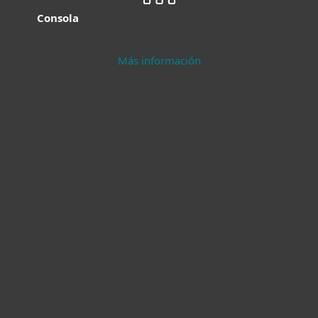
Consola
Más información
Protección
Seguridad para
moderna para
servidores
endpoints
Más información
Más información