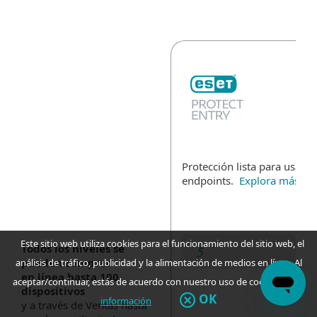
Protección lista para usar p
endpoints.
Explora más
Este sitio web utiliza cookies para el funcionamiento del sitio web, el
Todos los niveles se
pueden comprar
análisis de tráfico, publicidad y la alimentación de medios en línea. Al
en línea hasta 100
aceptar/continuar, estás de acuerdo con nuestro uso de cookies.
Más
dispositivos
OK
información
y a través de Ventas hasta