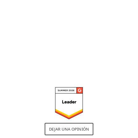
entorno. Me gusta la gestión de
parches, el control de dispositivos
y el análisis sandbox porque
realmente me permite calibrar
las políticas de seguridad."
Leer la reseña completa
DEJAR UNA OPINIÓN