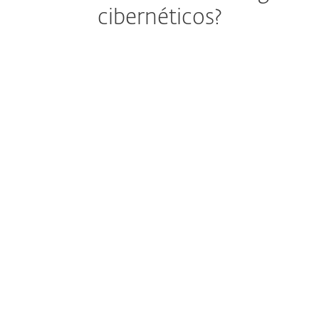
cibernéticos?
Protección avanzada para apps Microsoft 365 y
Google Workspace
Protección para correo
electrónico, herramientas de
colaboración y
almacenamiento en la nube
Tecnología multicapa avanzada
Protege computadoras,
dispositivos móviles,
servidores y cargas de
trabajo en la nube
Cifrado en un clic