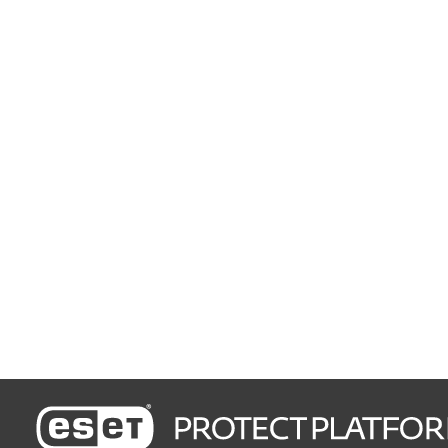
Protege los datos
corporativos
Configuración e implementación en pocos
minutos
Administración muy fácil de
usar
Gestión de vulnerabilidades y parches
Rastrea y parchea
vulnerabilidades
automáticamente