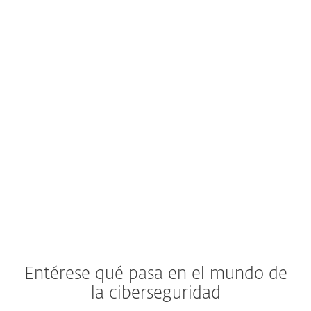
Servicio de ciberseguridad
ESET Threat Monitoring
Investigación de amenazas bajo demanda,
análisis de la causa raíz y consejos de corrección.
Conocer más
Entérese qué pasa en el mundo de
la ciberseguridad