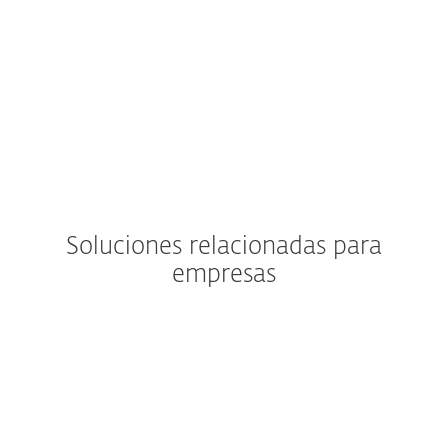
Soluciones relacionadas para
empresas
Solución de seguridad
Protección para endpoints
Reconocida tecnología en múltiples capas que