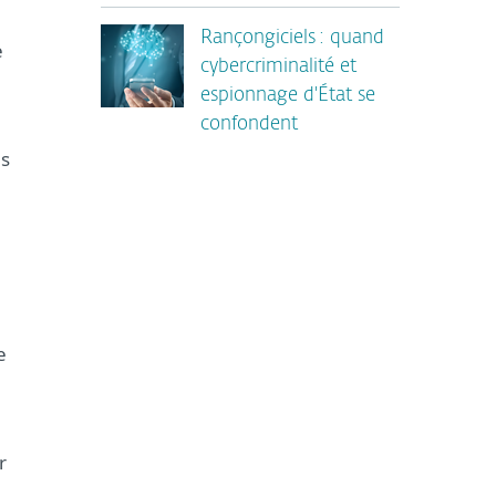
Rançongiciels : quand
e
cybercriminalité et
espionnage d'État se
confondent
ns
e
r