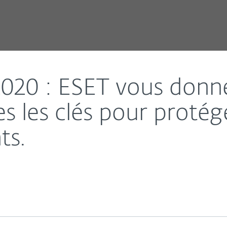
ne série d’infographies les clés pour protéger les act
2020 : ESET vous donn
es les clés pour protége
ts.