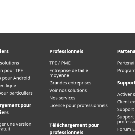
iers
Professionnels
Partena
 solutions
TPE / PME
Partenai
on pour TPE
Entreprise de taille
Progra
moyenne
s pour Android
Grandes entreprises
Suppor
en ligne
Voir nos solutions
our particuliers
Activer s
Nos services
Client ex
Licence pour professionnels
rgement pour
Support 
iers
Support
professi
ger une version
Téléchargement pour
ratuit
Forum E
professionnels