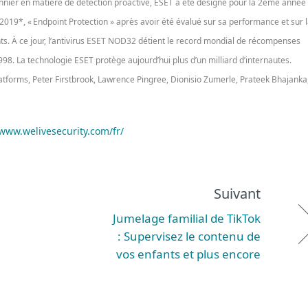
nnier en matière de détection proactive, ESET a été désigné pour la 2ème année
019*, « Endpoint Protection » après avoir été évalué sur sa performance et sur 
nts. À ce jour, l’antivirus ESET NOD32 détient le record mondial de récompenses
98. La technologie ESET protège aujourd’hui plus d’un milliard d’internautes.
atforms, Peter Firstbrook, Lawrence Pingree, Dionisio Zumerle, Prateek Bhajanka
www.welivesecurity.com/fr/
Suivant
Jumelage familial de TikTok
: Supervisez le contenu de
vos enfants et plus encore