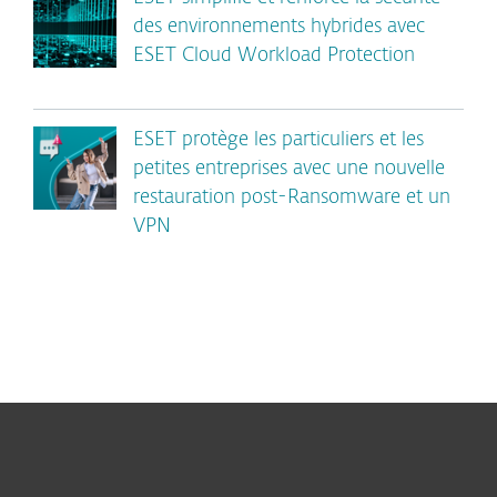
des environnements hybrides avec
ESET Cloud Workload Protection
ESET protège les particuliers et les
petites entreprises avec une nouvelle
restauration post-Ransomware et un
VPN
Particuliers