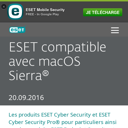
×
ESET Mobile Security
JE TÉLÉCHARGE
FREE - In Google Play
ESET
ESET compatible
avec macOS
Sierra®
20.09.2016
Les produits ESET Cyber Security et ESET
Cyber Security Pro® pour particuliers ainsi