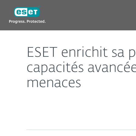
ESET
ESET enrichit sa plateforme PROTECT avec de nou
ESET enrichit sa
capacités avancée
menaces