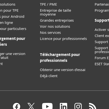
 solutions
TPE / PME
Partenai
on pour TPE
Entreprise de taille
Progra
moyenne
s pour Android
Grandes entreprises
Suppor
en ligne
Voir nos solutions
our particuliers
Activer s
Nos services
Client ex
Licence pour professionnels
rgement pour
Support 
iers
Support
professi
ger une version
Téléchargement pour
ratuit
Forum E
professionnels
nt
ESET Sta
Obtenir une version d’essai
Déjà client