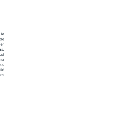
 la
 de
per
es,
oud
nsi
res
ité
les