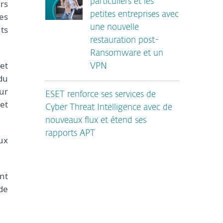
particuliers et les
ers
petites entreprises avec
es
une nouvelle
ts
restauration post-
Ransomware et un
et
VPN
du
ur
ESET renforce ses services de
 et
Cyber Threat Intelligence avec de
nouveaux flux et étend ses
rapports APT
ux
nt
 de