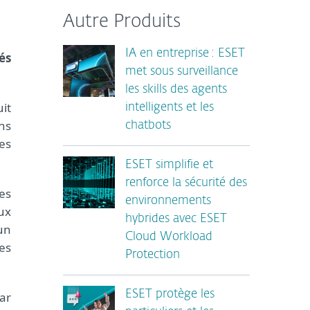
Autre Produits
IA en entreprise : ESET
és
met sous surveillance
les skills des agents
it
intelligents et les
ns
chatbots
es
ESET simplifie et
renforce la sécurité des
es
environnements
ux
hybrides avec ESET
 un
Cloud Workload
es
Protection
ESET protège les
ar