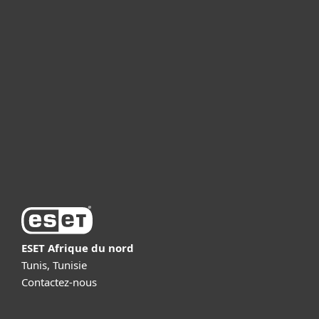
Particuliers
Professionnels
Partenariat
Support
À propos d’ESET
ESET Afrique du nord
Tunis, Tunisie
Contactez-nous