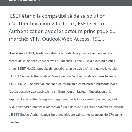
ESET étend la compatibilité de sa solution
d'authentification 2 facteurs, ESET Secure
Authentication avec les acteurs principaux du
marché: VPN, Outlook Web Access, TSE...
Bratislava - ESET
, leader mondial de la protection proactive numérique avec un
record de 10 années consécutives du prestigieux prix VB100 grâce au produit
phare ESET Nod32, produits de sécurité, a lancé aujourd'hui la nouvelle version
d'ESET Secure Authentication. Mise à jour de l'authentification à deux facteurs
d'ESET (2FA), l'application continue de fournir une combinaison puissante pour
l'accès sécurisé aux applications en ligne, tout en facilitant l'installation et le
support.
La flexibilité d'intégration apportée par le kit de développement logiciel
SDK et les API étendent la protection à un plus large éventail d'applications, faisant
d'ESET Secure Authentication l'une des plus convaincantes solutions de
2FA sur le
marché.