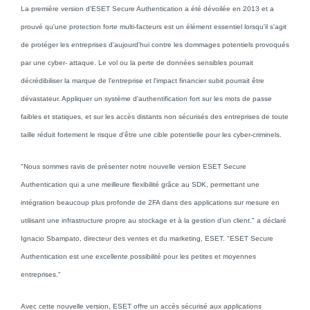
La première version d'ESET Secure Authentication a été dévoilée en 2013 et a
prouvé qu'une protection forte multi-facteurs est un élément essentiel lorsqu'il s'agit
de protéger les entreprises d'aujourd'hui contre les dommages potentiels provoqués
par une cyber- attaque. Le vol ou la perte de données sensibles pourrait
décrédibiliser la marque de l'entreprise et l'impact financier subit pourrait être
dévastateur. Appliquer un système d'authentification fort sur les mots de passe
faibles et statiques, et sur les accès distants non sécurisés des entreprises de toute
taille réduit fortement le risque d'être une cible potentielle pour les cyber-criminels.
"Nous sommes ravis de présenter notre nouvelle version ESET Secure
Authentication qui a une meilleure flexibilité grâce au SDK, permettant une
intégration beaucoup plus profonde de 2FA dans des applications sur mesure en
utilisant une infrastructure propre au stockage et à la gestion d'un client." a déclaré
Ignacio Sbampato, directeur des ventes et du marketing, ESET. "ESET Secure
Authentication est une excellente possibilité pour les petites et moyennes
entreprises."
Avec cette nouvelle version, ESET offre un accès sécurisé aux applications