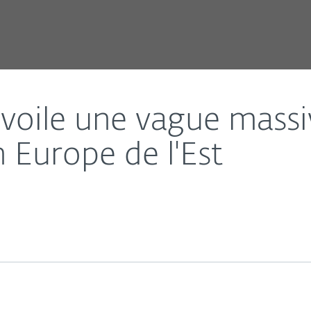
ing ciblant les PME en Europe de l'Est
voile une vague massi
n Europe de l'Est