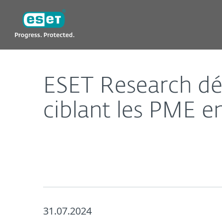
ESET
ESET Research dévoile une vague massive de phish
ESET Research dé
ciblant les PME e
31.07.2024