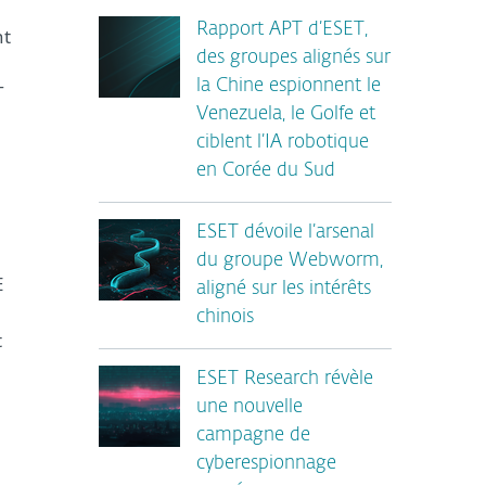
Rapport APT d’ESET,
nt
des groupes alignés sur
la Chine espionnent le
T
Venezuela, le Golfe et
ciblent l’IA robotique
en Corée du Sud
ESET dévoile l’arsenal
du groupe Webworm,
E
aligné sur les intérêts
chinois
t
ESET Research révèle
une nouvelle
campagne de
cyberespionnage