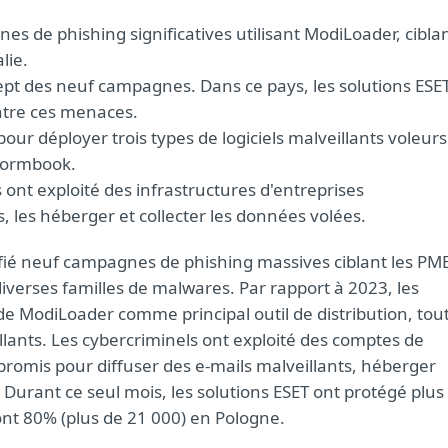
es de phishing significatives utilisant ModiLoader, cibla
lie.
 sept des neuf campagnes. Dans ce pays, les solutions ESE
ontre ces menaces.
our déployer trois types de logiciels malveillants voleurs
 Formbook.
ont exploité des infrastructures d'entreprises
 les héberger et collecter les données volées.
ifié neuf campagnes de phishing massives ciblant les PM
iverses familles de malwares. Par rapport à 2023, les
de ModiLoader comme principal outil de distribution, tou
illants. Les cybercriminels ont exploité des comptes de
romis pour diffuser des e-mails malveillants, héberger
 Durant ce seul mois, les solutions ESET ont protégé plus
ont 80% (plus de 21 000) en Pologne.