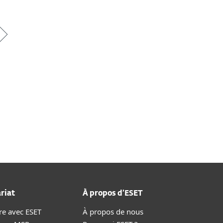
riat
À propos d’ESET
re avec ESET
À propos de nous