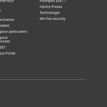
mme MSP
Pourquoi ESET ?
Centre Presse
t
Technologie
We live security
a licence
istant
pour particuliers
 pour
onnels
SET
tus Portal