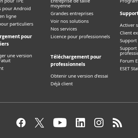
on pour TPE
Entreprise de taille
Progra
moyenne
s pour Android
Grandes entreprises
Suppor
en ligne
Voir nos solutions
our particuliers
Activer s
Nos services
Client ex
Licence pour professionnels
rgement pour
Support 
iers
Support
professi
ger une version
Téléchargement pour
ratuit
Forum E
professionnels
nt
ESET Sta
Obtenir une version d’essai
Déjà client