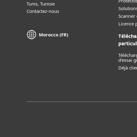
Protecti
Tunis, Tunisie
Solution
Contactez-nous
Scanner 
Licence p
Morocco (FR)
Télécha
particul
Téléchar
d’essai g
Déjà clie