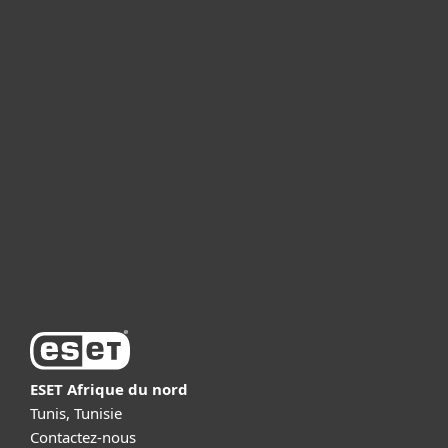
Particuliers
Professionnels
Partenariat
Support
À propos d’ESET
ESET Afrique du nord
Tunis, Tunisie
Contactez-nous