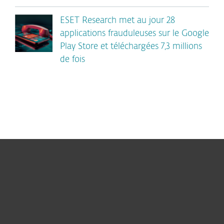
ESET Research met au jour 28
applications frauduleuses sur le Google
Play Store et téléchargées 7,3 millions
de fois
Particuliers
Professionnels
Partenariat