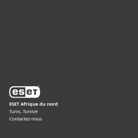
Particuliers
Professionnels
Partenariat
Support
À propos d’ESET
ESET Afrique du nord
Tunis, Tunisie
Contactez-nous