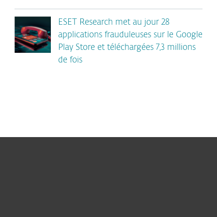
ESET Research met au jour 28
applications frauduleuses sur le Google
Play Store et téléchargées 7,3 millions
de fois
Particuliers
Professionnels