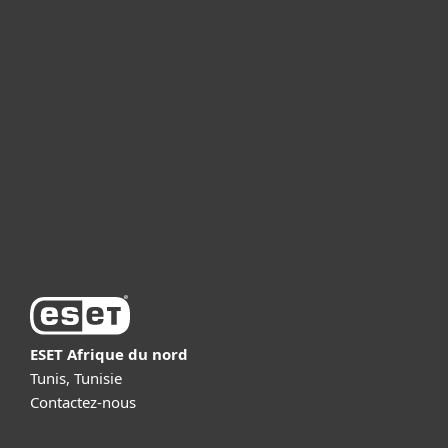
Particuliers
Professionnels
Partenariat
Support
À propos d’ESET
ESET Afrique du nord
Tunis, Tunisie
Contactez-nous