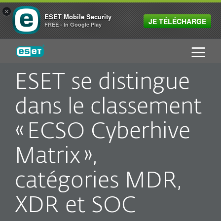
×
ESET Mobile Security
JE TÉLÉCHARGE
FREE - In Google Play
ESET
ESET se distingue
dans le classement
« ECSO Cyberhive
Matrix »,
catégories MDR,
XDR et SOC