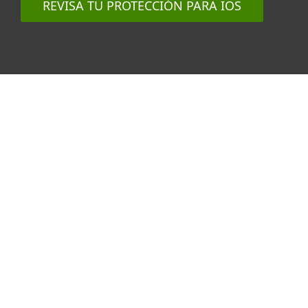
REVISA TU PROTECCIÓN PARA IOS
¿Por qué no hay antivirus
para iOS?
En un iPhone o iPad, las aplicaciones
pueden comunicarse entre sí sólo de
forma muy limitada. No hay
excepciones para las apps de
seguridad, por lo que una aplicación