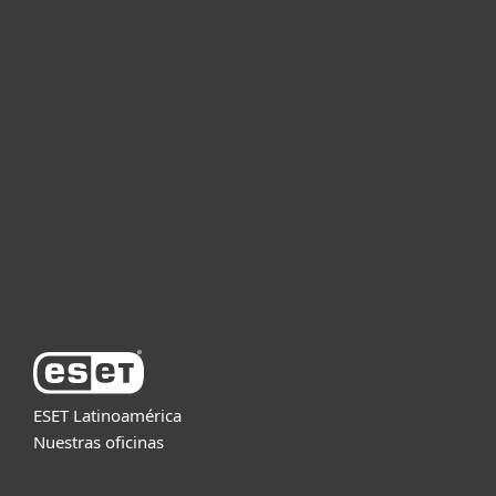
Hogar
Empresas
Partners
Soporte
Acerca de ESET
ESET Latinoamérica
Nuestras oficinas