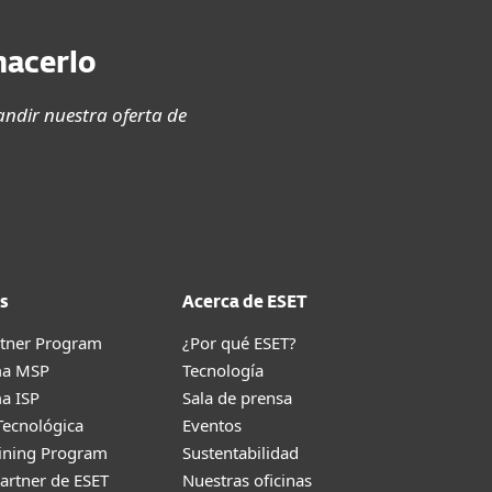
hacerlo
ndir nuestra oferta de
s
Acerca de ESET
rtner Program
¿Por qué ESET?
ma MSP
Tecnología
a ISP
Sala de prensa
Tecnológica
Eventos
aining Program
Sustentabilidad
artner de ESET
Nuestras oficinas