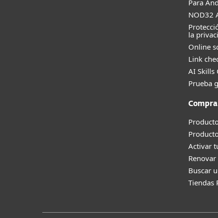
Para And
NOD32 A
Protecci
la privac
Online s
Link che
AI Skills
Prueba g
Compra
Producto
Product
Activar 
Renovar 
Buscar u
Tiendas 