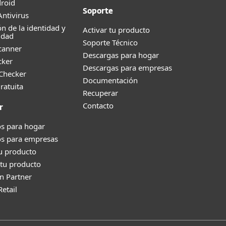
roid
Soporte
ntivirus
ón de la identidad y
Activar tu producto
idad
Soporte Técnico
canner
Descargas para hogar
cker
Descargas para empresas
 Checker
Documentación
ratuita
Recuperar
Contacto
r
s para hogar
os para empresas
tu producto
tu producto
n Partner
Retail