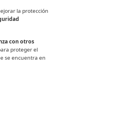
jorar la protección
guridad
nza con otros
para proteger el
ue se encuentra en
 recuperación
Análisis de trá