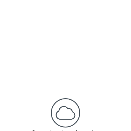
Prevención de fuga de datos
Safetica
Safetica lo protege ante las costosas fugas
de datos y los gastos innecesarios de
personal.
Más información