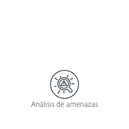
ESET Security Management Center
Visibilidad de la seguridad de la red,
elaboración de informes y administración
en tiempo real desde una única pantalla.
Más información |
Descargar
Análisis de amenazas
Sandboxing basado en la nube