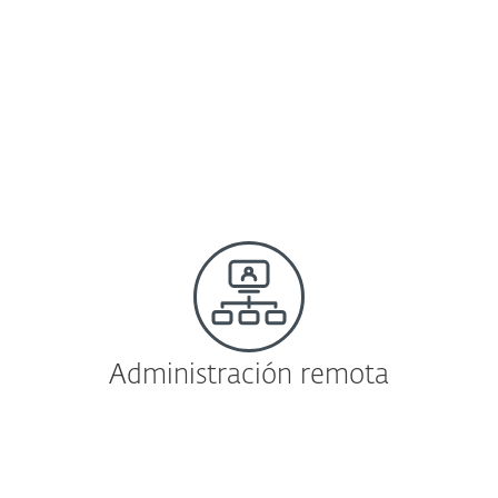
ESET Shared Local Cache
Las mismas herramientas y seguridad que
en un entorno físico, con una velocidad de
exploración potenciada.
Más información |
Descargar
Administración remota
Basado en la nube