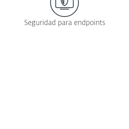
Seguridad para endpoints
Protección de endpoints
ESET Endpoint Security
WINDOWS
Antimalware exhaustivo, con Filtro Web,
Firewall, y Protección ante botnets.
Más información
|
Descargar
ESET Endpoint Antivirus
WINDOWS
Multipremiado antimalware con mínimo
impacto en el sistema; más administración
remota
Más información |
Descargar