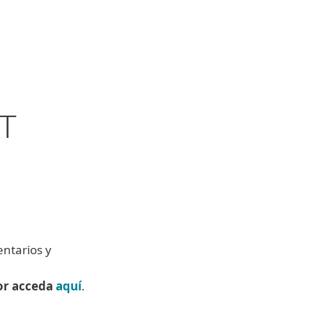
Acerca de
Blog
Tienda
Nicaragua
Cliente existente
ET
ntarios y
vor acceda
aquí
.