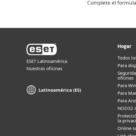
Complete el formula
Hogar
Todos lo
ESET Latinoamérica
Para dis
Nuestras oficinas
Segurid
oficinas
Para Wi
Latinoamérica (ES)
Para Ma
Para And
NOD32 A
Protecci
la privac
Online s
Link che