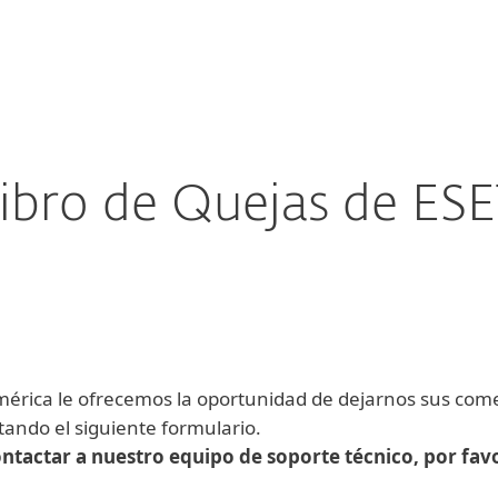
esas
Para Partners
scargar
¿Por qué ESET?
ibro de Quejas de ES
érica le ofrecemos la oportunidad de dejarnos sus come
ando el siguiente formulario.
contactar a nuestro equipo de soporte técnico, por fa