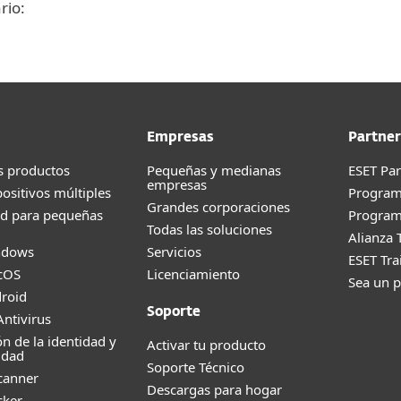
rio:
Empresas
Partner
s productos
Pequeñas y medianas
ESET Pa
empresas
positivos múltiples
Progra
Grandes corporaciones
ad para pequeñas
Program
Todas las soluciones
Alianza 
ndows
Servicios
ESET Tr
cOS
Licenciamiento
Sea un p
roid
Soporte
ntivirus
ón de la identidad y
Activar tu producto
idad
Soporte Técnico
canner
Descargas para hogar
cker