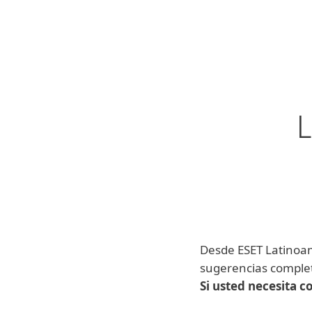
Para el Hogar
Para Empr
Protección para el Hogar
De
L
Desde ESET Latinoam
sugerencias complet
Si usted necesita 