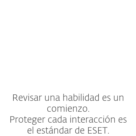
Rastreo completo de la cadena
de carga útil
Una habilidad puede ocultar intención
maliciosa mediante una cadena de
descargas, donde un script descarga otro
archivo o carga útil (código malicioso).
Rastreamos
cada eslabón de la cadena
,
no solo el primero.
Revisar una habilidad es un
comienzo.
Proteger cada interacción es
el estándar de ESET.