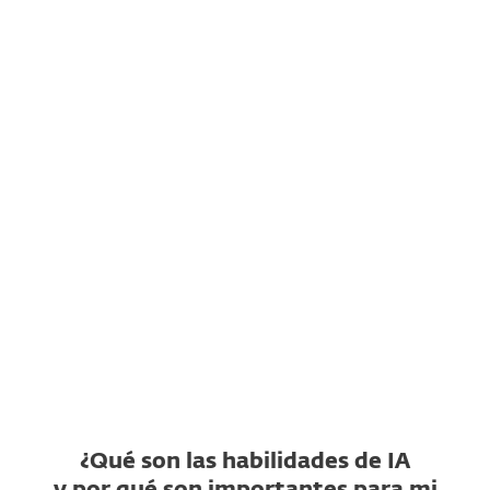
¿Qué es ESET AI Skills Checker?
¿Qué repositorios de
habilidades de IA admite?
¿Qué es un veredicto de
habilidad no segura?
¿Qué es un veredicto de
habilidad sospechosa?
¿ESET AI Skills Checker es
gratis?
¿Qué son las habilidades de IA