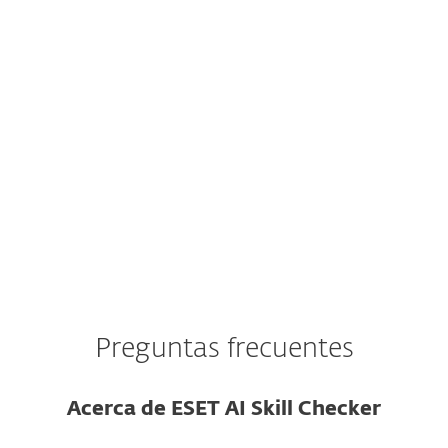
identidad verificable ni reputación en el
repositorio.
La habilidad se publicó hace muy poco y
no tiene reseñas ni historial de uso.
El código de la habilidad está ofuscado o
usa cadenas codificadas.
Preguntas frecuentes
Acerca de ESET AI Skill Checker