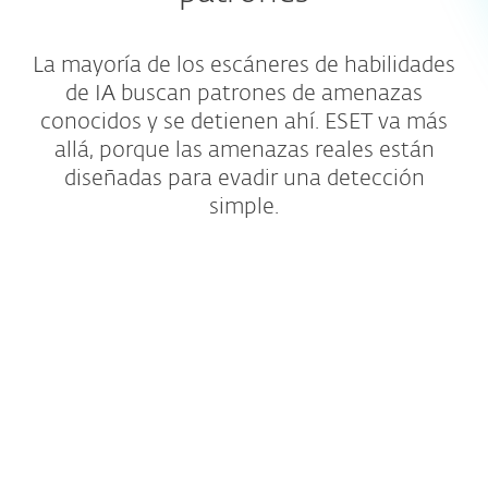
La mayoría de los escáneres de habilidades
de IA buscan patrones de amenazas
conocidos y se detienen ahí. ESET va más
allá, porque las amenazas reales están
diseñadas para evadir una detección
simple.
Cobertura más amplia de
repositorios
Revisamos habilidades de repositorios
públicos, así como de cualquier fuente
externa a la que hagan referencia.
Analizamos mucho más allá de la primera