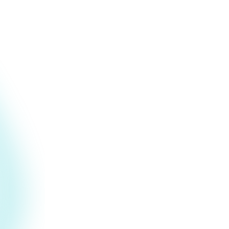
URL.
Motores de detección multicapa
de ESET
Combinamos los mismos motores de
detección que impulsan los productos de
seguridad confiables de ESET, junto con
modelos especializados de
comportamiento de IA
diseñados para
herramientas de agentes de IA. Múltiples
capas detectan lo que una sola capa no
puede detectar.