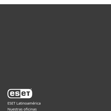
Hogar
Empresas
Partners
Soporte
Acerca de ESET
ESET Latinoamérica
Nuestras oficinas