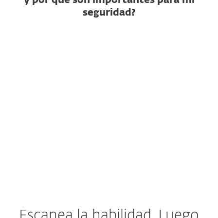
y por qué son importantes para mi
seguridad?
¿Qué es una habilidad de IA?
¿Cómo puede ser maliciosa
una habilidad?
¿Por qué no basta con un
escaneo estático?
¿Qué hacer si una habilidad ya
fue instalada?
Escanea la habilidad. Luego