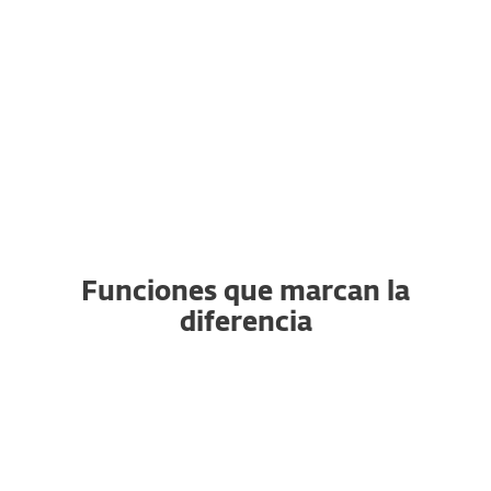
¿Ya eres cliente?
Renueva, actualiza, añade
dispositivos y más aquí.
Funciones que marcan la
diferencia
Antivirus y Antispyware con
tecnología de IA