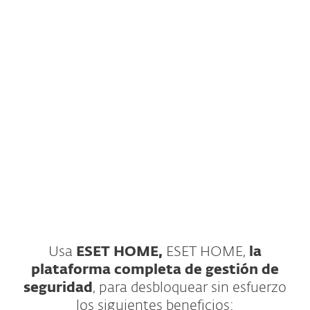
simply send the installation link to your email.
ESET, spol. s.r.o. se toma muy en serio la
protección de datos. Toda la información
recopilada a través de este sitio web se procesa
únicamente con fines de marketing. Entiendo
que puedo darme de baja en cualquier
momento.
Leer la política de privacidad
Usa
ESET HOME,
ESET HOME,
la
plataforma completa de gestión de
seguridad
, para desbloquear sin esfuerzo
los siguientes beneficios: