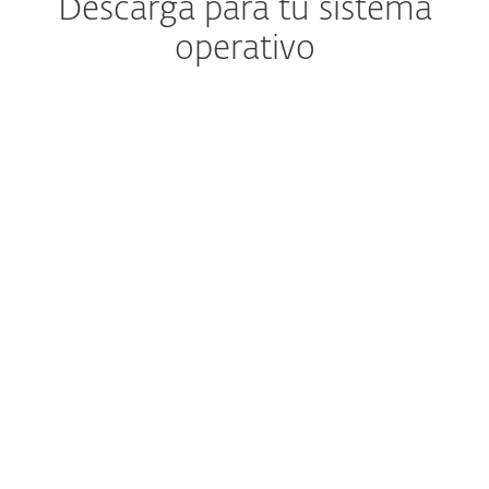
Descarga para tu sistema
operativo
NOTA: ¿Estás seguro/a de que quieres
descargar e instalar tu protección
manualmente?
El portal web y la aplicación móvil ESET HOME
están incluidos gratis con tu suscripción y te
ahorran tiempo al administrar la protección en
múltiples dispositivos.
Crea tu cuenta.