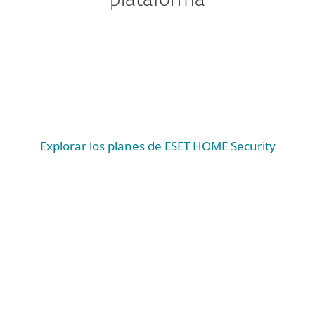
plataforma
Windows
Windows ARM
macOS
Explorar los planes de ESET HOME Security
Requisitos del sistema y documentación
Requisitos del sistema
WINDOWS