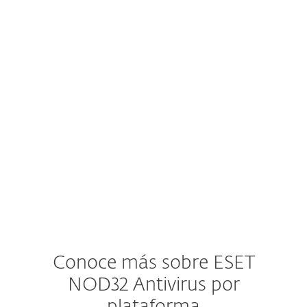
usuarios en todo el mundo. Con el
respaldo de 11 centros globales de I+D,
nuestra tecnología avanzada detecta
proactivamente amenazas antes de que
causen daño. ESET NOD32 Antivirus está
diseñado para mantenerte protegido
frente a amenazas conocidas y
emergentes, todo mientras funciona de
manera silenciosa en segundo plano.
Conoce más sobre ESET
NOD32 Antivirus por