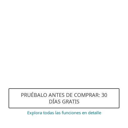
Anti-Phishing
Aprendizaje Automático
Avanzado y Detección por
ADN Digital
Bloqueo de Exploits
Rendimiento eficiente y
Modo Gamer
PRUÉBALO ANTES DE COMPRAR: 30
DÍAS GRATIS
Explora todas las funciones en detalle