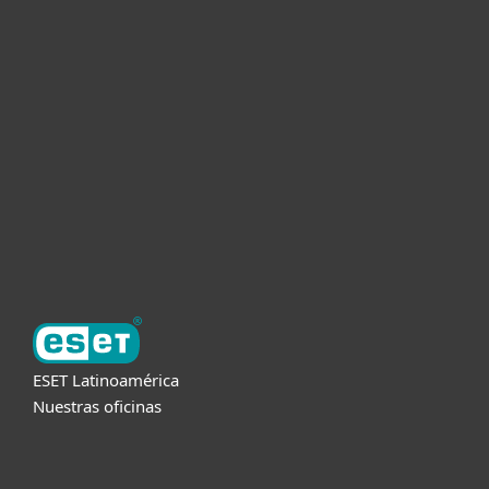
Hogar
Empresas
Partners
Soporte
Acerca de ESET
ESET Latinoamérica
Nuestras oficinas