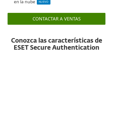
en la nube
NUEVO
CONTACTAR A VENTAS
Conozca las características de
ESET Secure Authentication
Autenticación por notificación
Una autenticación con un solo toque, sin
necesidad de volver a escribir la contraseña de
un solo uso. Funciona con smartphones iOS y
Android.