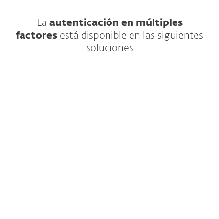
La
autenticación en múltiples
factores
está disponible en las siguientes
soluciones
Seguridad IT avanzada para las
grandes empresas
Precio disponible bajo solicitud
Déjanos tus detalles de contacto para
recibir una oferta adaptada a las
necesidades de tu empresa.