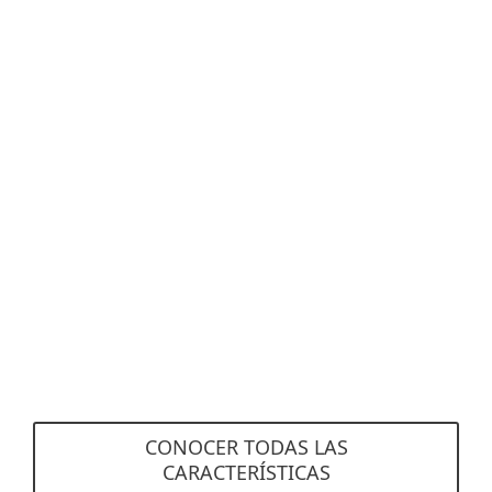
con una cuenta de ESET PROTECT Hub.
Consola en la nube multicliente
NUEVO
Como MSP, puede administrar múltiples
empresas o sitios desde una única consola
basada en la nube y configurar tus políticas de
seguridad personalizadas.
Esta funcionalidad está disponible únicamente
con una cuenta de ESET PROTECT Hub.
CONOCER TODAS LAS
CARACTERÍSTICAS