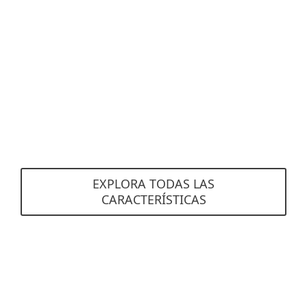
Soporte SIEM y SOC
ESET PROTECT es totalmente compatible con las
herramientas SIEM y puede generar toda la
información de registro en el formato JSON o
LEEF ampliamente aceptado, lo que permite la
integración con los Centros de Operaciones de
Seguridad (SOC).
EXPLORA TODAS LAS
CARACTERÍSTICAS
Requisitos del sistema
Consola ESET PROTECT