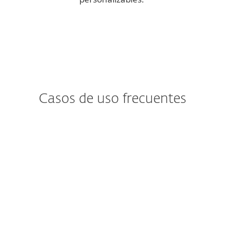
Casos de uso frecuentes
¿Te preocupan
los nuevos tipos de ransomware?
Un usuario puede abrir un correo
malicioso que contenga un ransomware
desconocido.