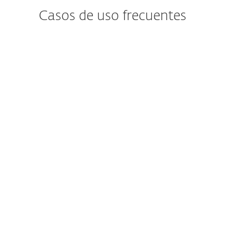
Casos de uso frecuentes
¿Te preocupan
las nuevas variantes de
ransomware?
Las empresas buscan herramientas
adicionales para detectar el ransomware
de forma proactiva, además de recibir
una notificación inmediata si se observa
un comportamiento similar al
ransomware en la red.
Ver solución de ESET