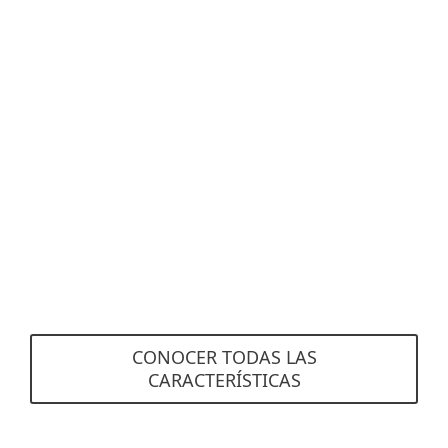
Visualización Automatizada de
Incidentes
Obtén una visibilidad perfecta con incidentes
creados automáticamente y claramente
visualizados. ESET Inspect correlaciona grandes
cantidades de datos para encontrar eventos de
causa raíz y compilarlos en incidentes integrales
para que puedas resolverlos de inmediato.
CONOCER TODAS LAS
CARACTERÍSTICAS