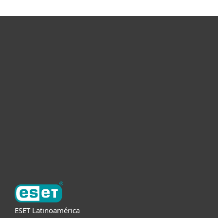
Hogar
Empresas
Partners
Soporte
Acerca de ESET
ESET Latinoamérica