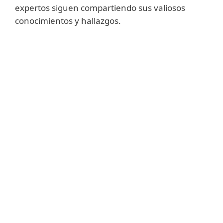
expertos siguen compartiendo sus valiosos
conocimientos y hallazgos.
Lecciones aprendidas
Construyendo ciber-resiliencia:
Lecciones aprendidas del incidente
de CrowdStrike