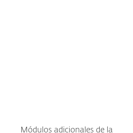
Protección de aplicaciones en la nube
Seguridad del servidor de correo
Gestión de vulnerabilidades y parches
Detección y respuesta extendidas
Autenticación multifactor
MDR Service
Premium Support
Módulos adicionales de la