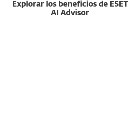
Explorar los beneficios de ESET
AI Advisor
Cerrando la brecha de habilidades en
ciberseguridad
ESET AI Advisor está diseñado para usuarios de
todos los niveles. Simplifica información
compleja sobre amenazas, haciéndola accesible
incluso para profesionales de TI y seguridad con
menos experiencia.
Al mejorar la comprensión de las amenazas,
ayuda a cerrar la brecha de habilidades en
ciberseguridad, empoderando a tus usuarios
para tomar decisiones informadas y responder
eficazmente ante incidentes de seguridad.