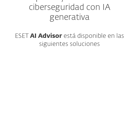
ciberseguridad con IA
generativa
ESET
AI Advisor
está disponible en las
siguientes soluciones
Detección y respuesta ampliada que
proporciona visibilidad de nivel
empresarial, búsqueda de amenazas y
opciones de respuesta