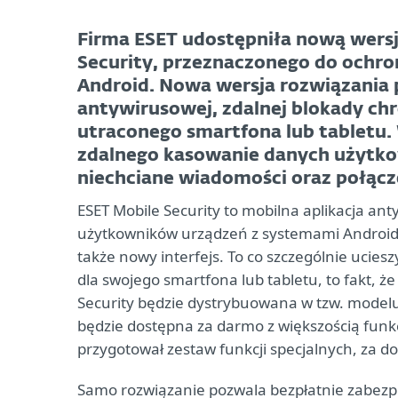
Firma ESET udostępniła nową wers
Security, przeznaczonego do ochr
Android. Nowa wersja rozwiązania 
antywirusowej, zdalnej blokady chr
utraconego smartfona lub tabletu. 
zdalnego kasowanie danych użytkow
niechciane wiadomości oraz połącz
ESET Mobile Security to mobilna aplikacja an
użytkowników urządzeń z systemami Android.
także nowy interfejs. To co szczególnie ucie
dla swojego smartfona lub tabletu, to fakt, ż
Security będzie dystrybuowana w tzw. modelu
będzie dostępna za darmo z większością fun
przygotował zestaw funkcji specjalnych, za do
Samo rozwiązanie pozwala bezpłatnie zabezpi