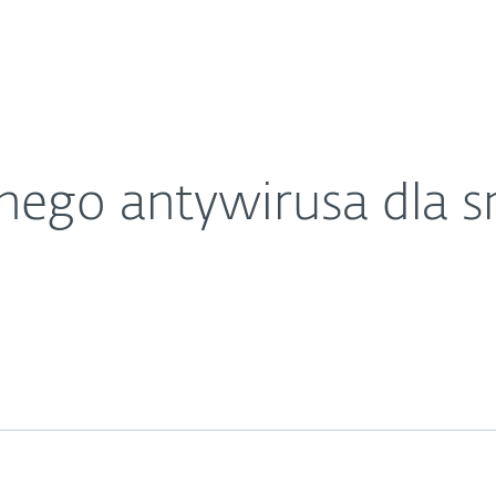
O ESET
- teraz za darmo
ariera
Kontakt
nego antywirusa dla 