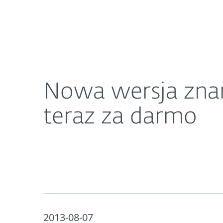
Dla Domu
Dla Biznesu
Nowa wersja znanego antywirusa dla smartfonów 
O ESET
Newsroom
K
Nowa wersja zna
teraz za darmo
2013-08-07