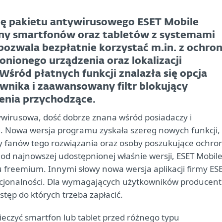
ję pakietu antywirusowego ESET Mobile
ony smartfonów oraz tabletów z systemami
pozwala bezpłatnie korzystać m.in. z ochro
onionego urządzenia oraz lokalizacji
Wśród płatnych funkcji znalazła się opcja
nika i zaawansowany filtr blokujący
enia przychodzące.
tywirusowa, dość dobrze znana wśród posiadaczy i
 Nowa wersja programu zyskała szereg nowych funkcji,
szy fanów tego rozwiązania oraz osoby poszukujące ochro
e od najnowszej udostępnionej właśnie wersji, ESET Mobil
 freemium. Innymi słowy nowa wersja aplikacji firmy ES
kcjonalności. Dla wymagających użytkowników producent
stęp do których trzeba zapłacić.
eczyć smartfon lub tablet przed różnego typu