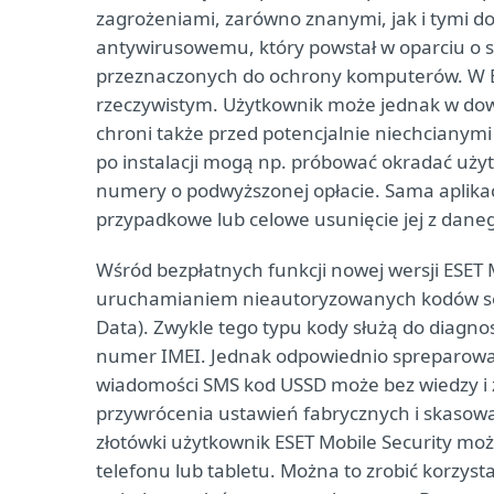
zagrożeniami, zarówno znanymi, jak i tymi do
antywirusowemu, który powstał w oparciu o s
przeznaczonych do ochrony komputerów. W ES
rzeczywistym. Użytkownik może jednak w dow
chroni także przed potencjalnie niechcianymi 
po instalacji mogą np. próbować okradać użyt
numery o podwyższonej opłacie. Sama aplikac
przypadkowe lub celowe usunięcie jej z dane
Wśród bezpłatnych funkcji nowej wersji ESET M
uruchamianiem nieautoryzowanych kodów se
Data). Zwykle tego typu kody służą do diagn
numer IMEI. Jednak odpowiednio spreparowany
wiadomości SMS kod USSD może bez wiedzy i 
przywrócenia ustawień fabrycznych i skasow
złotówki użytkownik ESET Mobile Security może
telefonu lub tabletu. Można to zrobić korzysta