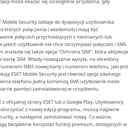
pcji może okazać się szczególnie przydatna, gdy
.
 Mobile Security oddaje do dyspozycji użytkownika
d których połączenia i wiadomości mają być
owanie połączeń przychodzących z nieznanych lub
w jakich użytkownik nie chce otrzymywać połączeń i SMS 
znalazła się także opcja "Ochrona SIM", która aktywuj
i kartę SIM. Wtedy rozwiązanie wysyła, na określony
numerem IMEI nowej karty i numerem telefonu, jaki jest
kcją ESET Mobile Security jest również opcja zdalnego
ubienia telefonu jedną komendą SMS użytkownik może
karcie pamięci zainstalowanej w urządzeniu.
z oficjalnej strony ESET lub z Google Play. Użytkownicy
 skorzystać z nowej edycji programu, muszą najpierw
curity, a następnie zainstalować nową. Co ważne,
mogą bezpłatnie korzystać funkcji premium, dostępnych w