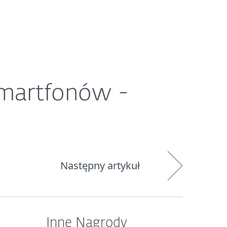
O ESET
Newsroom
Kraj
smartfonów -
Następny artykuł
Inne Nagrody