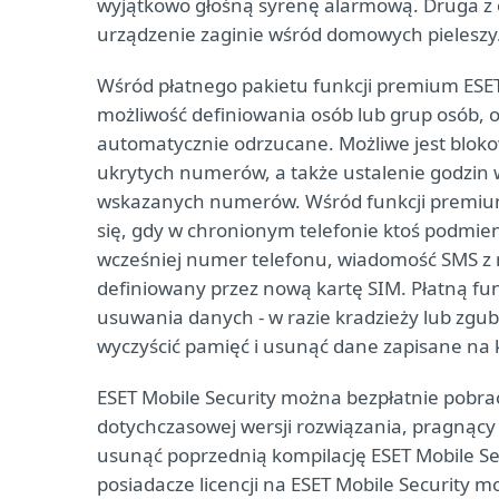
wyjątkowo głośną syrenę alarmową. Druga z o
urządzenie zaginie wśród domowych pieleszy
Wśród płatnego pakietu funkcji premium ESET
możliwość definiowania osób lub grup osób, o
automatycznie odrzucane. Możliwe jest blok
ukrytych numerów, a także ustalenie godzin 
wskazanych numerów. Wśród funkcji premium 
się, gdy w chronionym telefonie ktoś podmien
wcześniej numer telefonu, wiadomość SMS z 
definiowany przez nową kartę SIM. Płatną fun
usuwania danych - w razie kradzieży lub zg
wyczyścić pamięć i usunąć dane zapisane na 
ESET Mobile Security można bezpłatnie pobrać 
dotychczasowej wersji rozwiązania, pragnący
usunąć poprzednią kompilację ESET Mobile Se
posiadacze licencji na ESET Mobile Security 