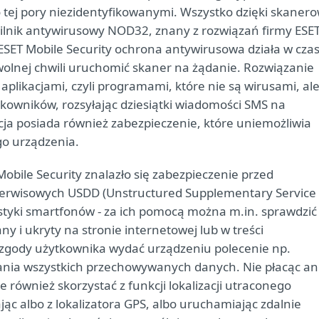
 tej pory niezidentyfikowanymi. Wszystko dzięki skanero
ilnik antywirusowy NOD32, znany z rozwiązań firmy ESE
ET Mobile Security ochrona antywirusowa działa w czas
olnej chwili uruchomić skaner na żądanie. Rozwiązanie
aplikacjami, czyli programami, które nie są wirusami, al
kowników, rozsyłając dziesiątki wiadomości SMS na
ja posiada również zabezpieczenie, które uniemożliwia
go urządzenia.
obile Security znalazło się zabezpieczenie przed
rwisowych USDD (Unstructured Supplementary Service
ostyki smartfonów - za ich pomocą można m.in. sprawdzić
 i ukryty na stronie internetowej lub w treści
zgody użytkownika wydać urządzeniu polecenie np.
ania wszystkich przechowywanych danych. Nie płacąc an
 również skorzystać z funkcji lokalizacji utraconego
jąc albo z lokalizatora GPS, albo uruchamiając zdalnie