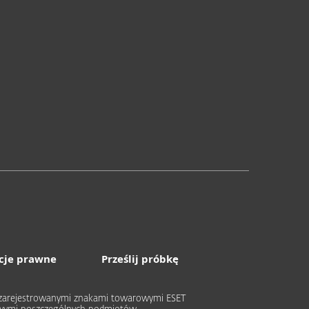
cje prawne
Prześlij próbkę
ub zarejestrowanymi znakami towarowymi ESET