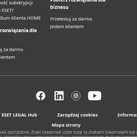
Pobierz rozwiązania dla
ność subskrypcji
biznesu
 ESET?
ium Klienta HOME
Przetestuj za darmo
Jestem klientem
 rozwiązania dla
uj za darmo
lientem
ESET LEGAL Hub
Zarządzaj cookies
Informa
Mapa strony
 prawa zastrzeżone. Znaki towarowe użyte tutaj są znakami towarowymi l