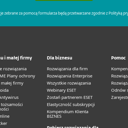
u i małej firmy
Dla biznesu
Pomoc
e rozwiązania
Rozwiązania dla firm
Kompend
ME Plany ochrony
Rozwiązania Enterprise
Rozwiąz
małej firmy
Wszystkie rozwiązania
Rozwiąza
oida
Webinary ESET
Odnów s
ntywirus
Zostań partnerem ESET
Zarejest
 tożsamości
Elastyczność subskrypcji
ności
Kompendium Klienta
nline
BIZNES
cker