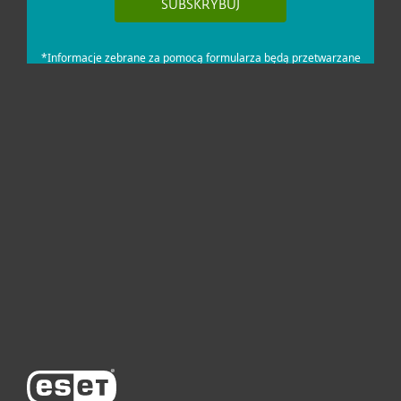
Dla domu i mikrofirm
Dla biznesu
Pomoc
O firmie ESET